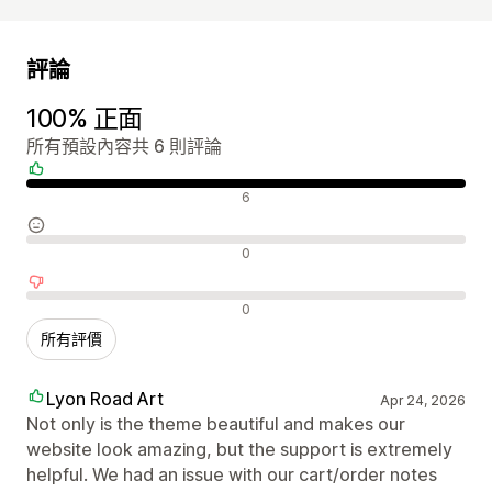
評論
100% 正面
所有預設內容共 6 則評論
正面評論
6
中立評論
0
負面評論
0
所有評價
Lyon Road Art
Apr 24, 2026
Not only is the theme beautiful and makes our
website look amazing, but the support is extremely
helpful. We had an issue with our cart/order notes