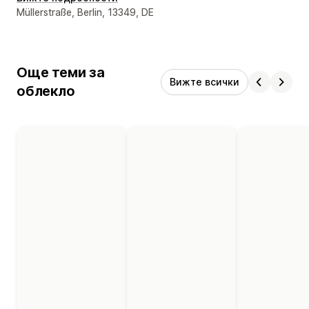
Данни за връзка с дизайнера
Müllerstraße, Berlin, 13349, DE
Още теми за
Вижте всички
облекло