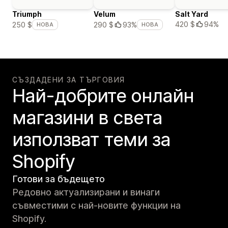
Triumph
Velum
Salt Yard
420 $
94%
250 $
290 $
93%
НОВА
НОВА
СЪЗДАДЕНИ ЗА ТЪРГОВИЯ
Най-добрите онлайн
магазини в света
използват теми за
Shopify
Готови за бъдещето
Редовно актуализирани и винаги
съвместими с най-новите функции на
Shopify.