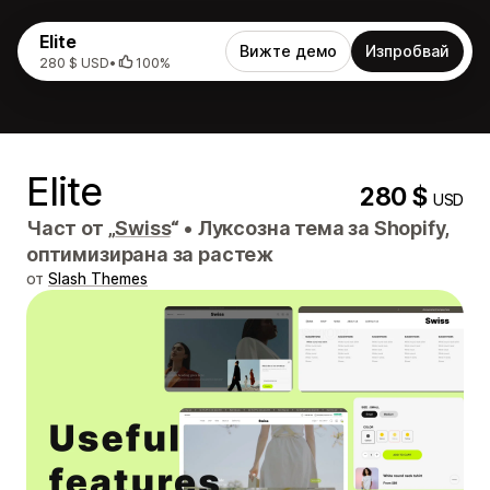
Elite
Вижте демо
Изпробвай
280 $ USD
•
100%
Elite
280 $
USD
Част от „
Swiss
“
•
Луксозна тема за Shopify,
оптимизирана за растеж
от
Slash Themes