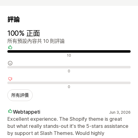
評論
100% 正面
所有預設內容共 10 則評論
正面評論
10
中立評論
0
負面評論
0
所有評價
Webtappeti
Jun 3, 2026
Excellent experience. The Shopify theme is great
but what really stands-out it's the 5-stars assistance
by support at Slash Themes. Would highly