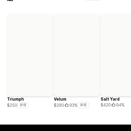
Triumph
Velum
Salt Yard
$420
94%
$250
$290
93%
新增
新增