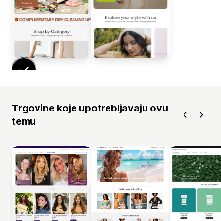
Trgovine koje upotrebljavaju ovu
temu