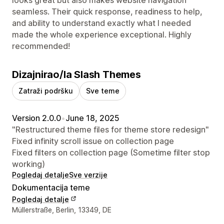
seamless. Their quick response, readiness to help,
and ability to understand exactly what I needed
made the whole experience exceptional. Highly
recommended!
Dizajnirao/la Slash Themes
Zatraži podršku
Sve teme
Version 2.0.0
•
June 18, 2025
"Restructured theme files for theme store redesign"
Fixed infinity scroll issue on collection page
Fixed filters on collection page (Sometime filter stop
working)
Pogledaj detalje
Sve verzije
Dokumentacija teme
Pogledaj detalje
Podaci za kontakt dizajnera
Müllerstraße, Berlin, 13349, DE