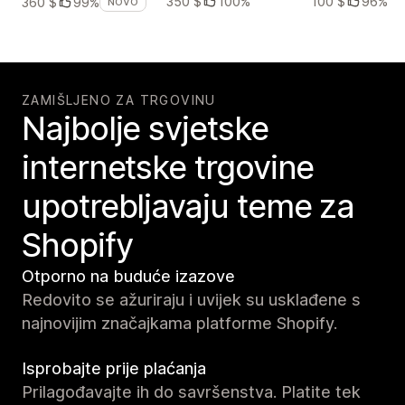
350 $
100%
100 $
96%
360 $
99%
NOVO
ZAMIŠLJENO ZA TRGOVINU
Najbolje svjetske
internetske trgovine
upotrebljavaju teme za
Shopify
Otporno na buduće izazove
Redovito se ažuriraju i uvijek su usklađene s
najnovijim značajkama platforme Shopify.
Isprobajte prije plaćanja
Prilagođavajte ih do savršenstva. Platite tek