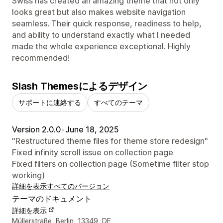
Swiss has created an amazing theme that not only
looks great but also makes website navigation
seamless. Their quick response, readiness to help,
and ability to understand exactly what I needed
made the whole experience exceptional. Highly
recommended!
Slash Themesによるデザイン
サポートに連絡する
すべてのテーマ
Version 2.0.0
•
June 18, 2025
"Restructured theme files for theme store redesign"
Fixed infinity scroll issue on collection page
Fixed filters on collection page (Sometime filter stop
working)
詳細を表示
すべてのバージョン
テーマのドキュメント
詳細を表示
デザイナーの連絡先情報
Müllerstraße, Berlin, 13349, DE