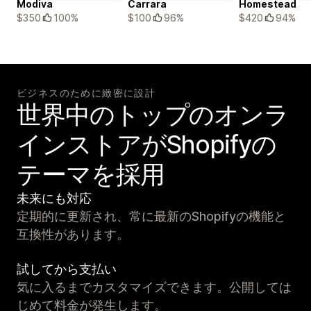
Modiva
Carrara
Homestead
$350
100%
$100
96%
$420
94%
ビジネスのために緻密に設計
世界中のトップのオンラ
インストアがShopifyの
テーマを採用
未来にも対応
定期的に更新され、常に最新のShopifyの機能と
互換性があります。
試してから支払い
気に入るまでカスタマイズできます。公開しては
じめて料金が発生します。