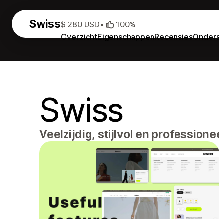
Swiss
$ 280 USD
•
100%
Overzicht
Eigenschappen
Recensies
Onders
Swiss
Veelzijdig, stijlvol en professio