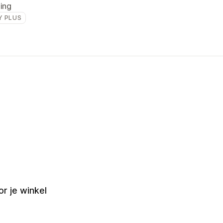
ling
Y PLUS
r je winkel