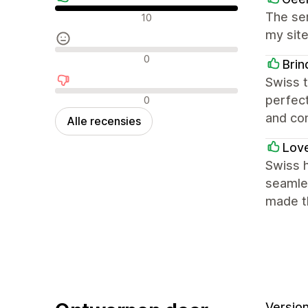
Positieve recensies
The ser
10
my site
Neutrale recensies
0
Brin
Swiss t
Negatieve recensies
perfect
0
and co
Alle recensies
Lov
Swiss 
seamles
made t
Version