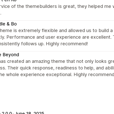
vice of the themebuilders is great, they helped me
.
dle & Bo
heme is extremely flexible and allowed us to build a b
ly. Performance and user experience are excellent. 
nsistently follows up. Highly recommend!
e Beyond
has created an amazing theme that not only looks gr
s. Their quick response, readiness to help, and abil
he whole experience exceptional. Highly recommen
 2.0.0
•
June 18, 2025