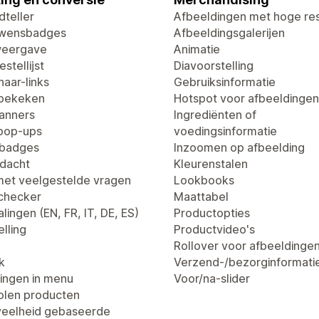
dteller
Afbeeldingen met hoge res
uwensbadges
Afbeeldingsgalerijen
weergave
Animatie
stellijst
Diavoorstelling
aar-links
Gebruiksinformatie
 bekeken
Hotspot voor afbeeldingen
anners
Ingrediënten of
pop-ups
voedingsinformatie
tbadges
Inzoomen op afbeelding
dacht
Kleurenstalen
met veelgestelde vragen
Lookbooks
dchecker
Maattabel
lingen (EN, FR, IT, DE, ES)
Productopties
lling
Productvideo's
Rollover voor afbeeldinge
k
Verzend-/bezorginformati
ingen in menu
Voor/na-slider
len producten
eelheid gebaseerde