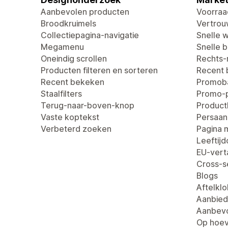
Aanbevolen producten
Voorraa
Broodkruimels
Vertro
Collectiepagina-navigatie
Snelle 
Megamenu
Snelle be
Oneindig scrollen
Rechts-n
Producten filteren en sorteren
Recent
Recent bekeken
Promob
Staalfilters
Promo-
Terug-naar-boven-knop
Produc
Vaste koptekst
Persaan
Verbeterd zoeken
Pagina 
Leeftij
EU-verta
Cross-se
Blogs
Aftelklo
Aanbied
Aanbevo
Op hoev