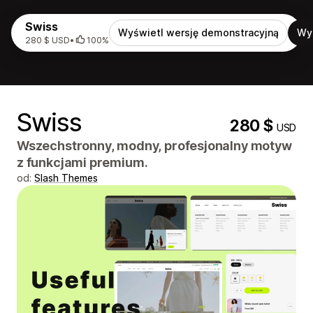
Swiss
Wyświetl wersję demonstracyjną
Wy
280 $ USD
•
100%
Swiss
280 $
USD
Wszechstronny, modny, profesjonalny motyw
z funkcjami premium.
od:
Slash Themes