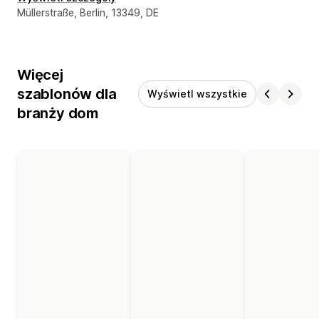
Dane kontaktowe projektanta
Müllerstraße, Berlin, 13349, DE
Więcej
szablonów dla
Wyświetl wszystkie
branży dom