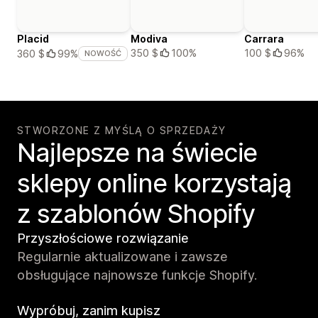
Placid
Modiva
Carrara
350 $
100%
100 $
96%
360 $
99%
NOWOŚĆ
STWORZONE Z MYŚLĄ O SPRZEDAŻY
Najlepsze na świecie
sklepy online korzystają
z szablonów Shopify
Przyszłościowe rozwiązanie
Regularnie aktualizowane i zawsze
obsługujące najnowsze funkcje Shopify.
Wypróbuj, zanim kupisz