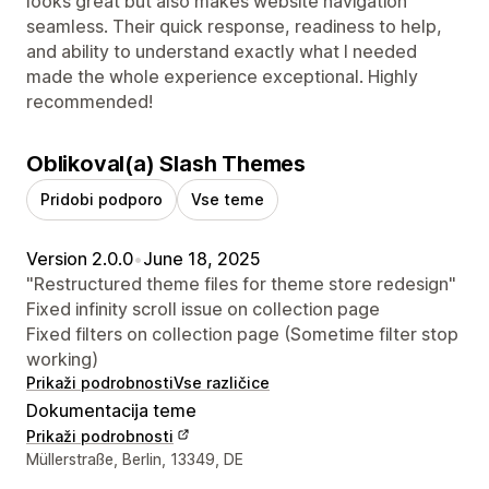
looks great but also makes website navigation
seamless. Their quick response, readiness to help,
and ability to understand exactly what I needed
made the whole experience exceptional. Highly
recommended!
Oblikoval(a) Slash Themes
Pridobi podporo
Vse teme
Version 2.0.0
•
June 18, 2025
"Restructured theme files for theme store redesign"
Fixed infinity scroll issue on collection page
Fixed filters on collection page (Sometime filter stop
working)
Prikaži podrobnosti
Vse različice
Dokumentacija teme
Prikaži podrobnosti
Podatki za stik z oblikovalcem
Müllerstraße, Berlin, 13349, DE