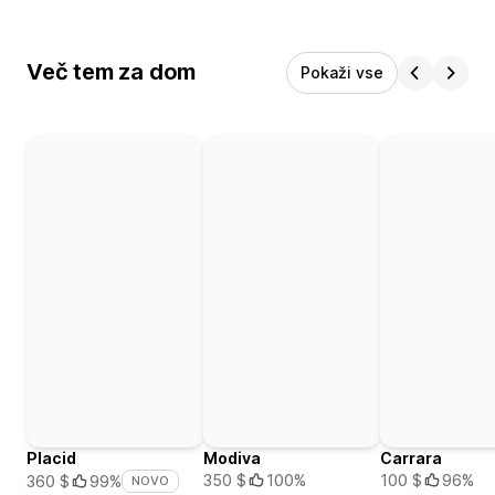
Več tem za dom
Pokaži vse
Placid
Modiva
Carrara
350 $
100%
100 $
96%
360 $
99%
NOVO