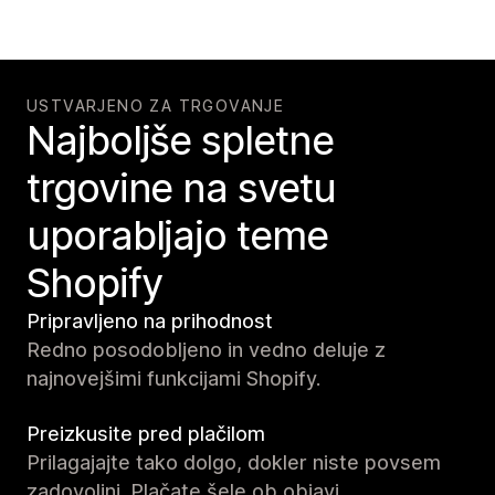
USTVARJENO ZA TRGOVANJE
Najboljše spletne
trgovine na svetu
uporabljajo teme
Shopify
Pripravljeno na prihodnost
Redno posodobljeno in vedno deluje z
najnovejšimi funkcijami Shopify.
Preizkusite pred plačilom
Prilagajajte tako dolgo, dokler niste povsem
zadovoljni. Plačate šele ob objavi.