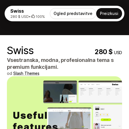
Swiss
Ogled predstavitve
Preizkusi
280 $ USD
•
100%
Swiss
280 $
USD
Vsestranska, modna, profesionalna tema s
premium funkcijami.
od
Slash Themes