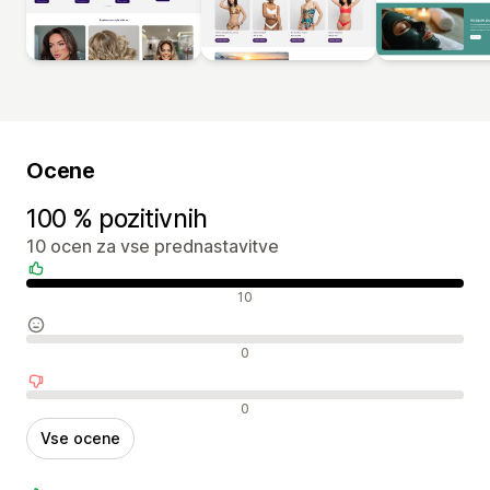
Ocene
100 % pozitivnih
10 ocen za vse prednastavitve
Pozitivne ocene
10
Nevtralne ocene
0
Negativne ocene
0
Vse ocene