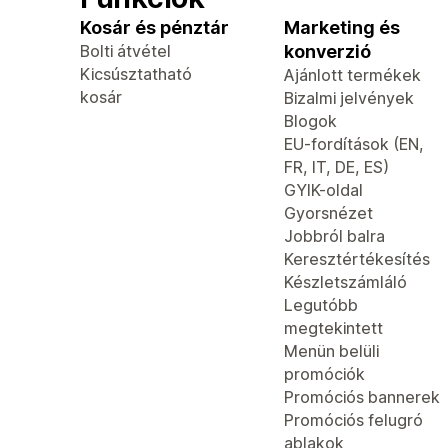
Kosár és pénztár
Marketing és
Bolti átvétel
konverzió
Kicsúsztatható
Ajánlott termékek
kosár
Bizalmi jelvények
Blogok
EU-fordítások (EN,
FR, IT, DE, ES)
GYIK-oldal
Gyorsnézet
Jobbról balra
Keresztértékesítés
Készletszámláló
Legutóbb
megtekintett
Menün belüli
promóciók
Promóciós bannerek
Promóciós felugró
ablakok