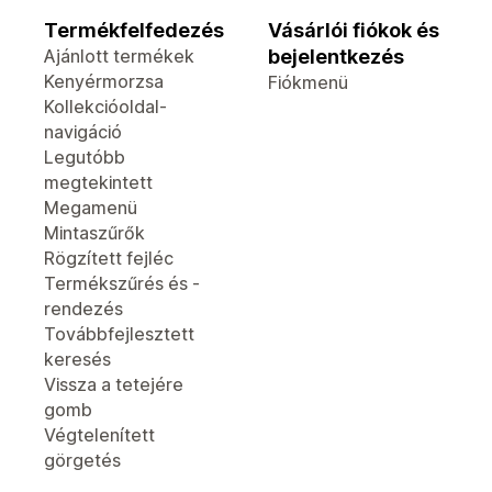
Termékfelfedezés
Vásárlói fiókok és
Ajánlott termékek
bejelentkezés
Kenyérmorzsa
Fiókmenü
Kollekcióoldal-
navigáció
Legutóbb
megtekintett
Megamenü
Mintaszűrők
Rögzített fejléc
Termékszűrés és -
rendezés
Továbbfejlesztett
keresés
Vissza a tetejére
gomb
Végtelenített
görgetés