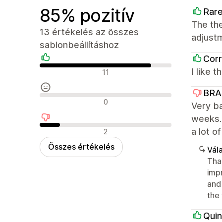
85% pozitív
Rar
The the
13 értékelés az összes
adjust
sablonbeállításhoz
Corr
Pozitív értékelések
I like 
11
BRA
Semleges értékelések
0
Very ba
weeks.
Negatív értékelések
a lot o
2
Összes értékelés
Vála
Tha
imp
and
the 
Qui