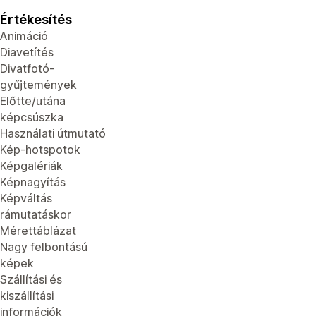
Értékesítés
Animáció
Diavetítés
Divatfotó-
gyűjtemények
Előtte/utána
képcsúszka
Használati útmutató
Kép-hotspotok
Képgalériák
Képnagyítás
Képváltás
rámutatáskor
Mérettáblázat
Nagy felbontású
képek
Szállítási és
kiszállítási
információk