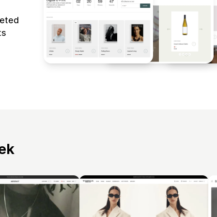
leted
ts
tek