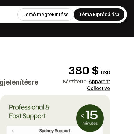
Demó megtekintése
Téma kipróbálása
380 $
USD
gjelenítésre
Készítette:
Apparent
Collective