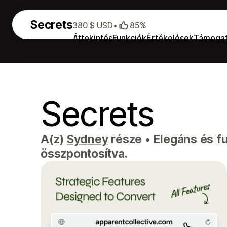
Secrets
380 $ USD
•
85%
Áttekintés
Funkciók
Értékelések
Támoga
Secrets
A(z)
Sydney
része
•
Elegáns és fu
összpontosítva.