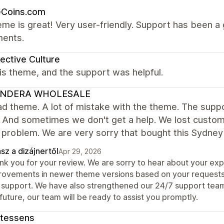
eCoins.com
me is great! Very user-friendly. Support has been 
ments.
ective Culture
this theme, and the support was helpful.
NDERA WHOLESALE
d theme. A lot of mistake with the theme. The suppor
 And sometimes we don't get a help. We lost custom
f problem. We are very sorry that bought this Sydne
sz a dizájnertől
Apr 29, 2026
nk you for your review. We are sorry to hear about your e
rovements in newer theme versions based on your requests
 support. We have also strengthened our 24/7 support team t
future, our team will be ready to assist you promptly.
ntessens