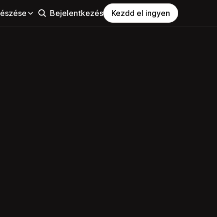
észése
Bejelentkezés
Kezdd el ingyen