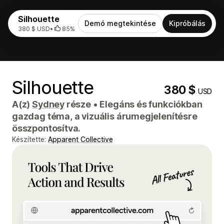
Silhouette
Demó megtekintése
Kipróbálás
380 $ USD
•
85%
Silhouette
380 $
USD
A(z)
Sydney
része
•
Elegáns és funkciókban
gazdag téma, a vizuális árumegjelenítésre
összpontosítva.
Készítette:
Apparent Collective