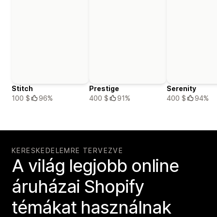
Stitch
Prestige
Serenity
100 $
96%
400 $
91%
400 $
94%
KERESKEDELEMRE TERVEZVE
A világ legjobb online
áruházai Shopify
témákat használnak