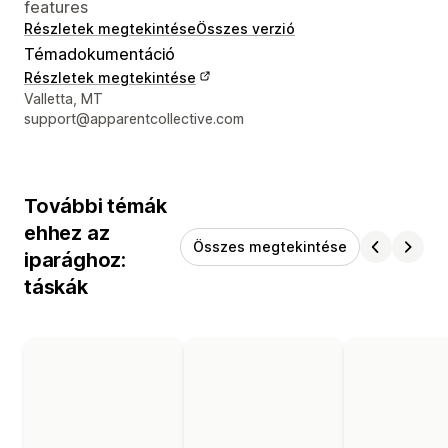
features
Részletek megtekintése
Összes verzió
Témadokumentáció
Részletek megtekintése
Dizájner kapcsolattartási adatai
Valletta, MT
support@apparentcollective.com
További témák
ehhez az
Összes megtekintése
iparághoz:
táskák