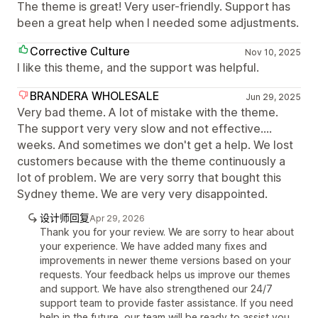
The theme is great! Very user-friendly. Support has
been a great help when I needed some adjustments.
Corrective Culture
Nov 10, 2025
I like this theme, and the support was helpful.
BRANDERA WHOLESALE
Jun 29, 2025
Very bad theme. A lot of mistake with the theme.
The support very very slow and not effective....
weeks. And sometimes we don't get a help. We lost
customers because with the theme continuously a
lot of problem. We are very sorry that bought this
Sydney theme. We are very very disappointed.
设计师回复
Apr 29, 2026
Thank you for your review. We are sorry to hear about
your experience. We have added many fixes and
improvements in newer theme versions based on your
requests. Your feedback helps us improve our themes
and support. We have also strengthened our 24/7
support team to provide faster assistance. If you need
help in the future, our team will be ready to assist you