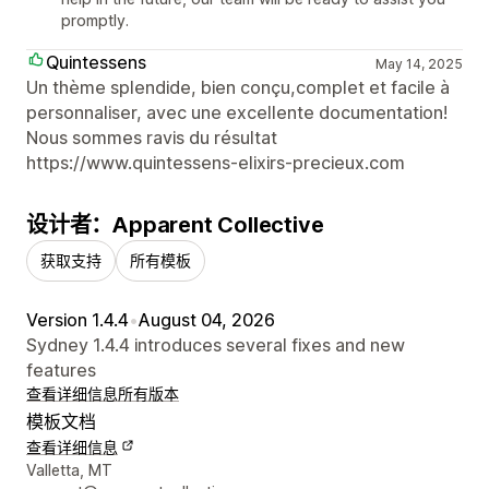
promptly.
Quintessens
May 14, 2025
Un thème splendide, bien conçu,complet et facile à
personnaliser, avec une excellente documentation!
Nous sommes ravis du résultat
https://www.quintessens-elixirs-precieux.com
设计者：Apparent Collective
获取支持
所有模板
Version 1.4.4
•
August 04, 2026
Sydney 1.4.4 introduces several fixes and new
features
查看详细信息
所有版本
模板文档
查看详细信息
设计师联系方式
Valletta, MT