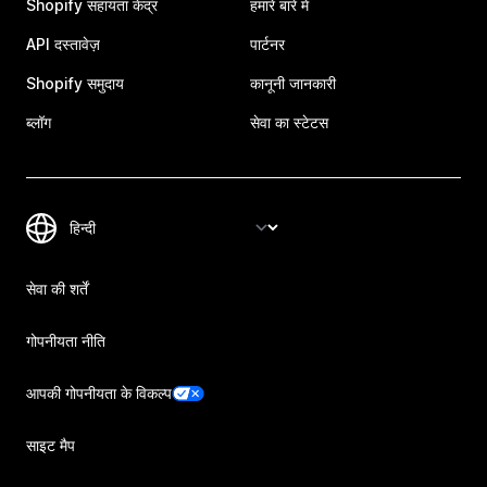
Shopify सहायता केंद्र
हमारे बारे में
API दस्तावेज़
पार्टनर
Shopify समुदाय
कानूनी जानकारी
ब्लॉग
सेवा का स्टेटस
सेवा की शर्तें
गोपनीयता नीति
आपकी गोपनीयता के विकल्प
साइट मैप