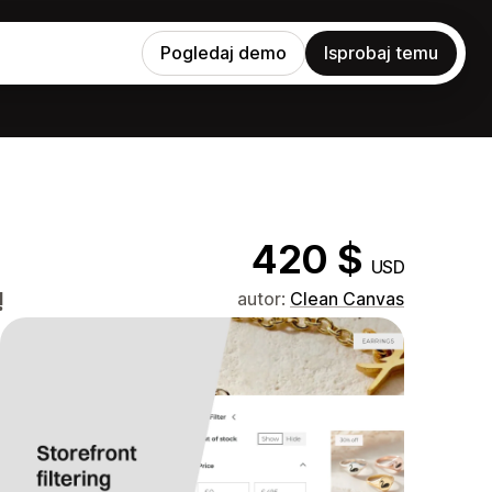
Pogledaj demo
Isprobaj temu
420 $
USD
!
autor:
Clean Canvas