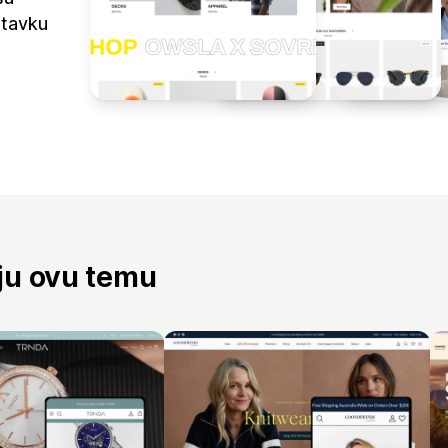
stavku
aju ovu temu