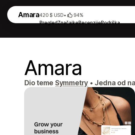
Amara
420 $ USD
•
94%
Pregled
Značajke
Recenzije
Podrška
Amara
Dio teme
Symmetry
•
Jedna od naj