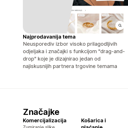
Najprodavanija tema
Neusporediv izbor visoko prilagodljivih
odjeljaka i značajki s funkcijom "drag-and-
drop" koje je dizajnirao jedan od
najiskusnijih partnera trgovine temama
Značajke
Komercijalizacija
Košarica i
Zumiranje slike
plaćanje