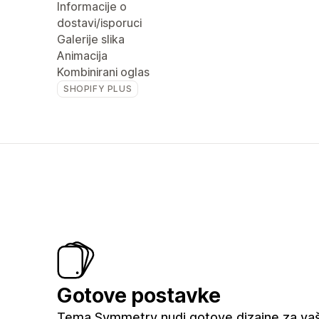
Informacije o
dostavi/isporuci
Galerije slika
Animacija
Kombinirani oglas
SHOPIFY PLUS
Gotove postavke
Tema Symmetry nudi gotove dizajne za va