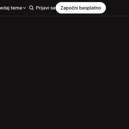
ledaj teme
Prijavi se
Započni besplatno