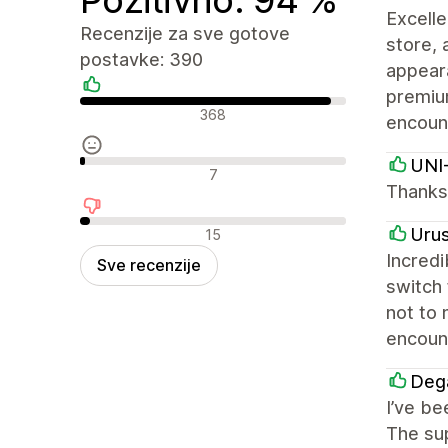
Excell
Recenzije za sve gotove
store, 
postavke: 390
appeara
premiu
Pozitivne recenzije
368
encoun
UNI
Neutralne recenzije
7
Thanks 
Negativne recenzije
Uru
15
Incredi
Sve recenzije
switch
not to 
encount
Deg
I’ve be
The sup