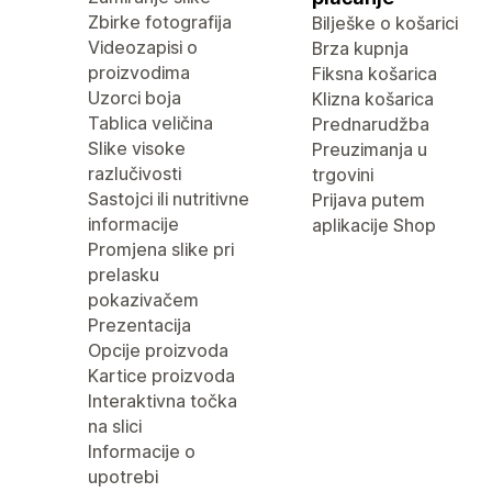
Zbirke fotografija
Bilješke o košarici
Videozapisi o
Brza kupnja
proizvodima
Fiksna košarica
Uzorci boja
Klizna košarica
Tablica veličina
Prednarudžba
Slike visoke
Preuzimanja u
razlučivosti
trgovini
Sastojci ili nutritivne
Prijava putem
informacije
aplikacije Shop
Promjena slike pri
prelasku
pokazivačem
Prezentacija
Opcije proizvoda
Kartice proizvoda
Interaktivna točka
na slici
Informacije o
upotrebi