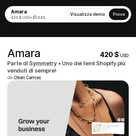
Amara
Visualizza demo
Prova
420 $ USD
•
94%
Amara
420 $
USD
Parte di
Symmetry
•
Uno dei temi Shopify più
venduti di sempre!
da
Clean Canvas