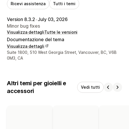
Ricevi assistenza
Tutti i temi
Version 8.3.2
•
July 03, 2026
Minor bug fixes
Visualizza dettagli
Tutte le versioni
Documentazione del tema
Visualizza dettagli
Recapiti del designer
Suite 1800, 510 West Georgia Street, Vancouver, BC, V6B
0M3, CA
Altri temi per gioielli e
Vedi tutti
accessori