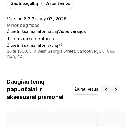
Gauti pagalbą
Visos temos
Version 8.3.2
•
July 03, 2026
Minor bug fixes
Žiūrėti išsamią informaciją
Visos versijos
Temos dokumentacija
Žiūrėti išsamią informaciją
Kūrėjo kontaktiniai duomenys
Suite 1800, 510 West Georgia Street, Vancouver, BC, V6B
0M3, CA
Daugiau temų
papuošalai ir
Žiūrėti visus
aksesuarai pramonei