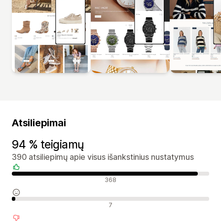
Atsiliepimai
94 % teigiamų
390 atsiliepimų apie visus išankstinius nustatymus
Teigiami atsiliepimai
368
Neutralūs atsiliepimai
7