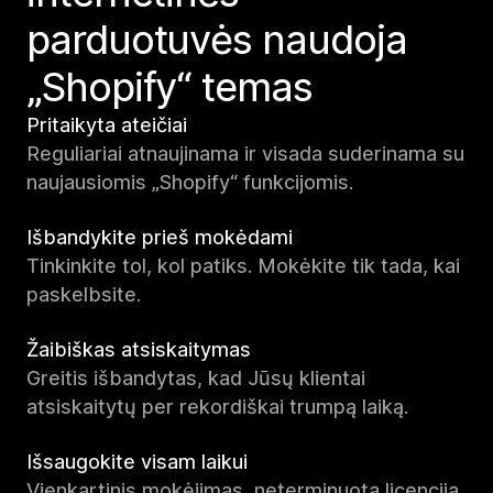
parduotuvės naudoja
„Shopify“ temas
Pritaikyta ateičiai
Reguliariai atnaujinama ir visada suderinama su
naujausiomis „Shopify“ funkcijomis.
Išbandykite prieš mokėdami
Tinkinkite tol, kol patiks. Mokėkite tik tada, kai
paskelbsite.
Žaibiškas atsiskaitymas
Greitis išbandytas, kad Jūsų klientai
atsiskaitytų per rekordiškai trumpą laiką.
Išsaugokite visam laikui
Vienkartinis mokėjimas, neterminuota licencija