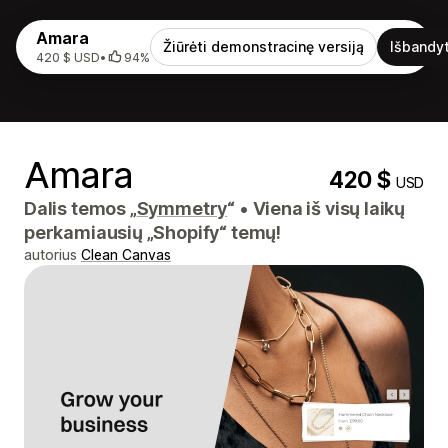
Amara
Žiūrėti demonstracinę versiją
Išbandyt
420 $ USD
•
94%
Amara
420 $
USD
Dalis temos „
Symmetry
“
•
Viena iš visų laikų
perkamiausių „Shopify“ temų!
autorius
Clean Canvas