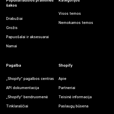
Populiariausios pramonės
Kategorijos
šakos
Visos temos
Drabužiai
Nemokamos temos
Grožis
Papuošalai ir aksesuarai
Namai
Pagalba
Shopify
„Shopify“ pagalbos centras
Apie
API dokumentacija
Partneriai
„Shopify“ bendruomenė
Teisinė informacija
Tinklaraščiai
Paslaugų būsena