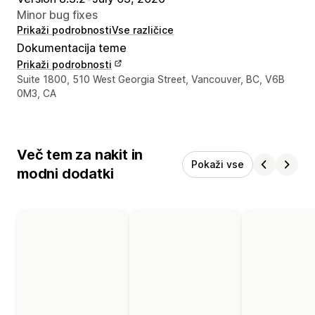
Minor bug fixes
Prikaži podrobnosti
Vse različice
Dokumentacija teme
Prikaži podrobnosti
Podatki za stik z oblikovalcem
Suite 1800, 510 West Georgia Street, Vancouver, BC, V6B
0M3, CA
Več tem za nakit in
Pokaži vse
modni dodatki