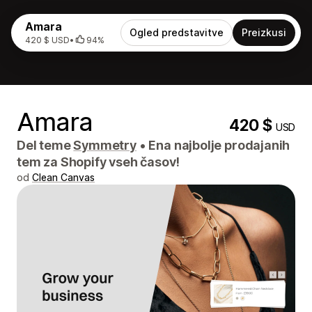
Amara
Ogled predstavitve
Preizkusi
420 $ USD
•
94%
Amara
420 $
USD
Del teme
Symmetry
•
Ena najbolje prodajanih
tem za Shopify vseh časov!
od
Clean Canvas