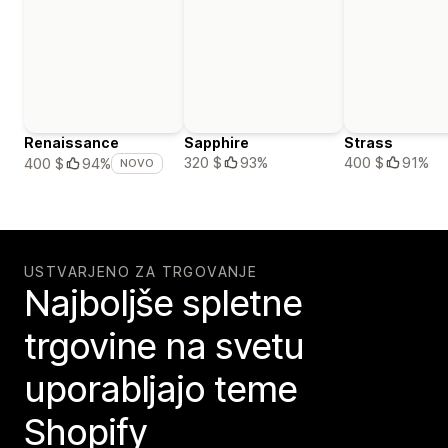
Renaissance
Sapphire
Strass
320 $
93%
400 $
91%
400 $
94%
NOVO
USTVARJENO ZA TRGOVANJE
Najboljše spletne
trgovine na svetu
uporabljajo teme
Shopify