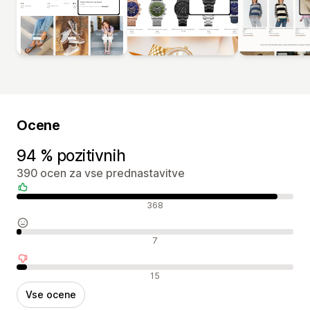
Ocene
94 % pozitivnih
390 ocen za vse prednastavitve
Pozitivne ocene
368
Nevtralne ocene
7
Negativne ocene
15
Vse ocene