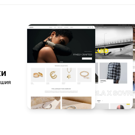
ки
ашия