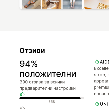
Отзиви
94%
AID
Excell
положителни
store, 
appeara
390 отзива за всички
premiu
предварителни настройки
encoun
Положителни отзиви
368
UNI