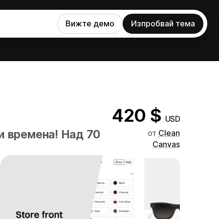
Вижте демо
Изпробвай тема
420 $
USD
и времена! Над 70
от
Clean
Canvas