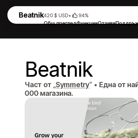
Beatnik
420 $ USD
•
94%
Общ преглед
Функции
Отзиви
Поддръ
Beatnik
Част от „
Symmetry
“
•
Една от на
000 магазина.