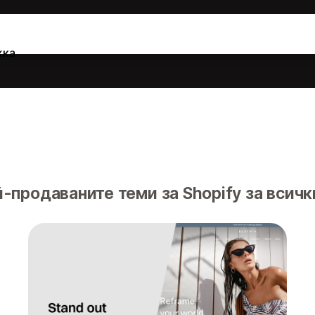
жка
й-продаваните теми за Shopify за всичк