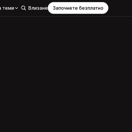
а теми
Влизане
Започнете безплатно