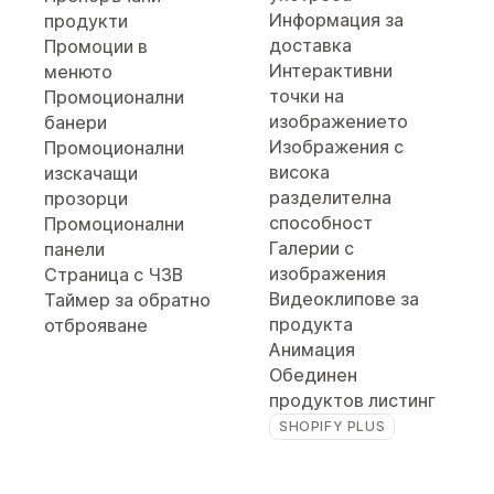
Информация за
продукти
доставка
Промоции в
Интерактивни
менюто
точки на
Промоционални
изображението
банери
Изображения с
Промоционални
висока
изскачащи
разделителна
прозорци
способност
Промоционални
Галерии с
панели
изображения
Страница с ЧЗВ
Видеоклипове за
Таймер за обратно
продукта
отброяване
Анимация
Обединен
продуктов листинг
SHOPIFY PLUS