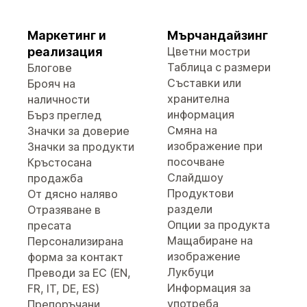
Маркетинг и
Мърчандайзинг
реализация
Цветни мостри
Таблица с размери
Блогове
Съставки или
Брояч на
хранителна
наличности
информация
Бърз преглед
Смяна на
Значки за доверие
изображение при
Значки за продукти
посочване
Кръстосана
Слайдшоу
продажба
Продуктови
От дясно наляво
раздели
Отразяване в
Опции за продукта
пресата
Мащабиране на
Персонализирана
изображение
форма за контакт
Лукбуци
Преводи за ЕС (EN,
Информация за
FR, IT, DE, ES)
употреба
Препоръчани