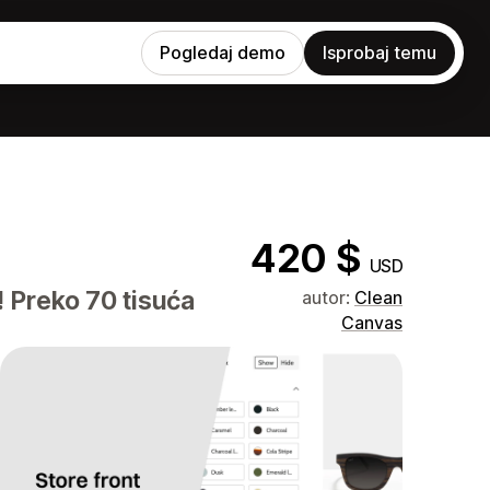
Pogledaj demo
Isprobaj temu
420 $
USD
 Preko 70 tisuća
autor:
Clean
Canvas