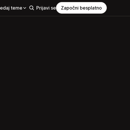
ledaj teme
Prijavi se
Započni besplatno