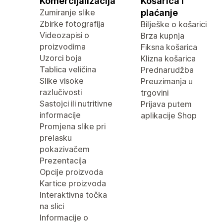
Komercijalizacija
Košarica i
Zumiranje slike
plaćanje
Zbirke fotografija
Bilješke o košarici
Videozapisi o
Brza kupnja
proizvodima
Fiksna košarica
Uzorci boja
Klizna košarica
Tablica veličina
Prednarudžba
Slike visoke
Preuzimanja u
razlučivosti
trgovini
Sastojci ili nutritivne
Prijava putem
informacije
aplikacije Shop
Promjena slike pri
prelasku
pokazivačem
Prezentacija
Opcije proizvoda
Kartice proizvoda
Interaktivna točka
na slici
Informacije o