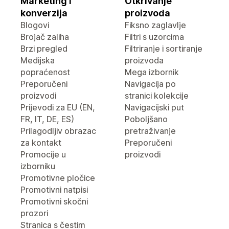
Marketing i
Otkrivanje
konverzija
proizvoda
Blogovi
Fiksno zaglavlje
Brojač zaliha
Filtri s uzorcima
Brzi pregled
Filtriranje i sortiranje
Medijska
proizvoda
popraćenost
Mega izbornik
Preporučeni
Navigacija po
proizvodi
stranici kolekcije
Prijevodi za EU (EN,
Navigacijski put
FR, IT, DE, ES)
Poboljšano
Prilagodljiv obrazac
pretraživanje
za kontakt
Preporučeni
Promocije u
proizvodi
izborniku
Promotivne pločice
Promotivni natpisi
Promotivni skočni
prozori
Stranica s čestim