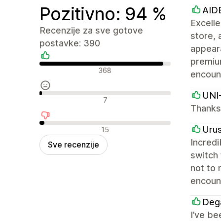
Pozitivno: 94 %
AID
Excell
Recenzije za sve gotove
store, 
postavke: 390
appeara
premiu
Pozitivne recenzije
368
encoun
UNI
Neutralne recenzije
7
Thanks 
Negativne recenzije
Uru
15
Incredi
Sve recenzije
switch
not to 
encount
Deg
I’ve be