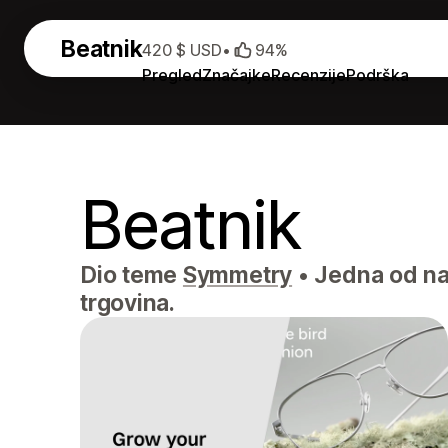
Beatnik
420 $ USD
•
94%
Pregled
Značajke
Recenzije
Podrška
Beatnik
Dio teme
Symmetry
•
Jedna od naj
trgovina.