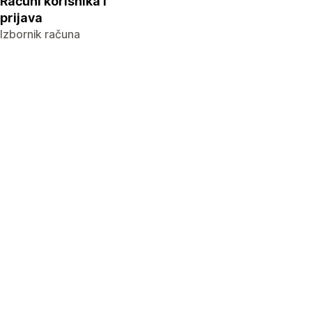
Računi korisnika i
prijava
Izbornik računa