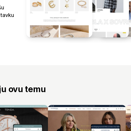
šu
stavku
aju ovu temu