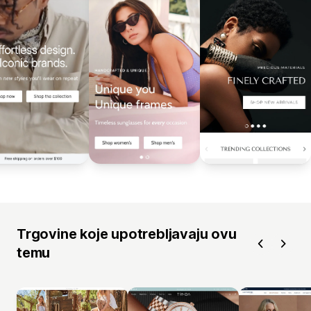
Trgovine koje upotrebljavaju ovu
temu