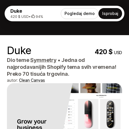
Duke
Pogledaj demo
Isprobaj
420 $ USD
•
94%
Duke
420 $
USD
Dio teme
Symmetry
•
Jedna od
najprodavanijih Shopify tema svih vremena!
Preko 70 tisuća trgovina.
autor:
Clean Canvas