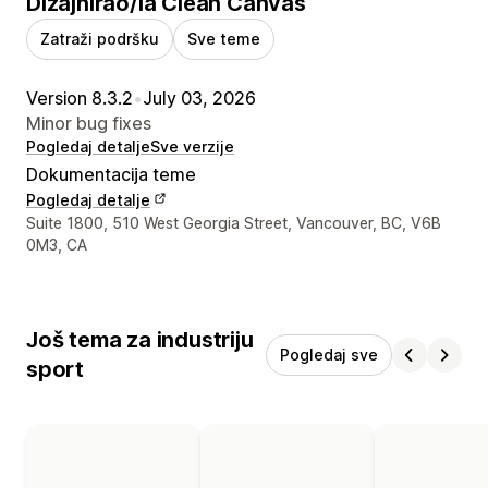
Dizajnirao/la Clean Canvas
Zatraži podršku
Sve teme
Version 8.3.2
•
July 03, 2026
Minor bug fixes
Pogledaj detalje
Sve verzije
Dokumentacija teme
Pogledaj detalje
Podaci za kontakt dizajnera
Suite 1800, 510 West Georgia Street, Vancouver, BC, V6B
0M3, CA
Još tema za industriju
Pogledaj sve
sport