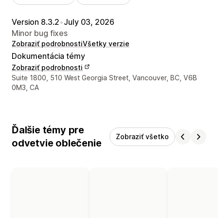
Version 8.3.2
•
July 03, 2026
Minor bug fixes
Zobraziť podrobnosti
Všetky verzie
Dokumentácia témy
Zobraziť podrobnosti
Kontaktné údaje vývojára
Suite 1800, 510 West Georgia Street, Vancouver, BC, V6B
0M3, CA
Ďalšie témy pre
Zobraziť všetko
odvetvie oblečenie