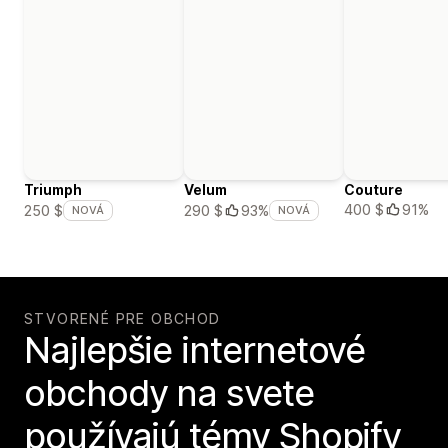
Triumph
Velum
Couture
400 $
91%
250 $
290 $
93%
NOVÁ
NOVÁ
STVORENÉ PRE OBCHOD
Najlepšie internetové
obchody na svete
používajú témy Shopify