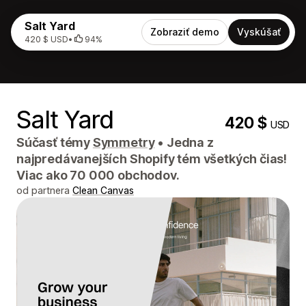
Salt Yard
Zobraziť demo
Vyskúšať
420 $ USD
•
94%
Salt Yard
420 $
USD
Súčasť témy
Symmetry
•
Jedna z
najpredávanejších Shopify tém všetkých čias!
Viac ako 70 000 obchodov.
od partnera
Clean Canvas