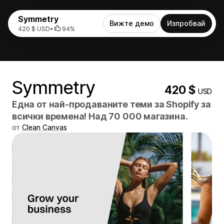
Symmetry
Вижте демо
Изпробвай
420 $ USD
•
94%
Symmetry
420 $
USD
Една от най-продаваните теми за Shopify за
всички времена! Над 70 000 магазина.
от
Clean Canvas