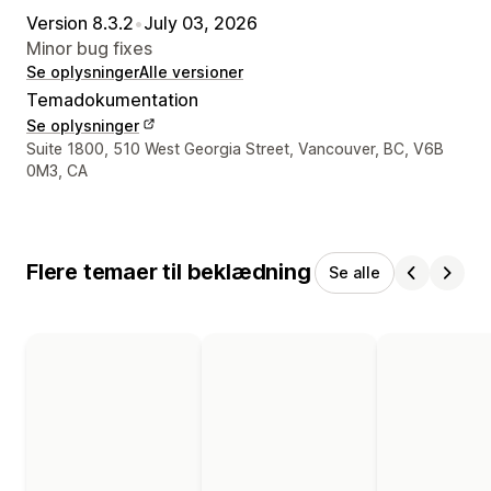
Version 8.3.2
•
July 03, 2026
Minor bug fixes
Se oplysninger
Alle versioner
Temadokumentation
Se oplysninger
Se kontaktoplysninger
Suite 1800, 510 West Georgia Street, Vancouver, BC, V6B
0M3, CA
Flere temaer til beklædning
Se alle