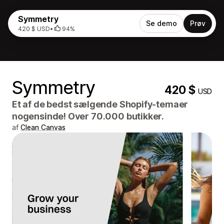
Symmetry
Se demo
Prøv
420 $ USD
•
94%
Symmetry
420 $
USD
Et af de bedst sælgende Shopify-temaer
nogensinde! Over 70.000 butikker.
af
Clean Canvas