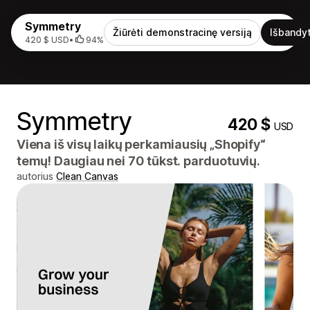
Symmetry
Žiūrėti demonstracinę versiją
Išbandyt
420 $ USD
•
94%
Symmetry
420 $
USD
Viena iš visų laikų perkamiausių „Shopify“
temų! Daugiau nei 70 tūkst. parduotuvių.
autorius
Clean Canvas