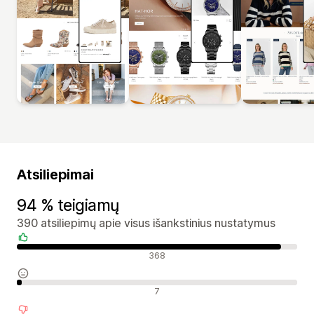
Atsiliepimai
94 % teigiamų
390 atsiliepimų apie visus išankstinius nustatymus
Teigiami atsiliepimai
368
Neutralūs atsiliepimai
7