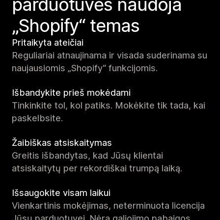
parduotuvės naudoja
„Shopify“ temas
Pritaikyta ateičiai
Reguliariai atnaujinama ir visada suderinama su
naujausiomis „Shopify“ funkcijomis.
Išbandykite prieš mokėdami
Tinkinkite tol, kol patiks. Mokėkite tik tada, kai
paskelbsite.
Žaibiškas atsiskaitymas
Greitis išbandytas, kad Jūsų klientai
atsiskaitytų per rekordiškai trumpą laiką.
Išsaugokite visam laikui
Vienkartinis mokėjimas, neterminuota licencija
Jūsų parduotuvei. Nėra galiojimo pabaigos.