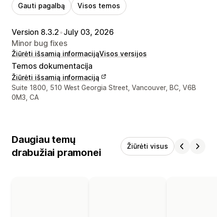
Gauti pagalbą
Visos temos
Version 8.3.2
•
July 03, 2026
Minor bug fixes
Žiūrėti išsamią informaciją
Visos versijos
Temos dokumentacija
Žiūrėti išsamią informaciją
Kūrėjo kontaktiniai duomenys
Suite 1800, 510 West Georgia Street, Vancouver, BC, V6B
0M3, CA
Daugiau temų
Žiūrėti visus
drabužiai pramonei