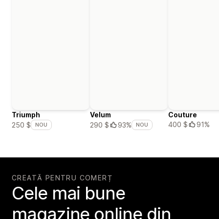
Triumph
Velum
Couture
400 $
91%
250 $
290 $
93%
NOU
NOU
CREATĂ PENTRU COMERȚ
Cele mai bune
magazine online din