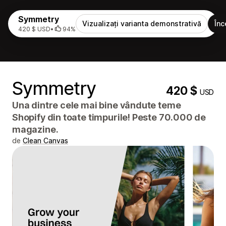
Symmetry
Vizualizați varianta demonstrativă
Înc
420 $ USD
•
94%
Symmetry
420 $
USD
Una dintre cele mai bine vândute teme
Shopify din toate timpurile! Peste 70.000 de
magazine.
de
Clean Canvas