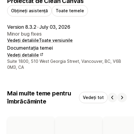
Proiectat de Clean Canvas
Obțineți asistență
Toate temele
Version 8.3.2
•
July 03, 2026
Minor bug fixes
Vedeți detaliile
Toate versiunile
Documentația temei
Vedeți detaliile
Detaliile de contact ale designerului
Suite 1800, 510 West Georgia Street, Vancouver, BC, V6B
0M3, CA
Mai multe teme pentru
Vedeți tot
îmbrăcăminte