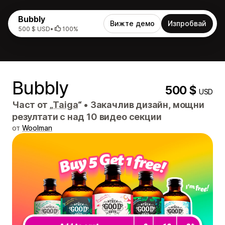
Bubbly
Вижте демо
Изпробвай
500 $ USD
•
100%
Bubbly
500 $
USD
Част от „
Taiga
“
•
Закачлив дизайн, мощни
резултати с над 10 видео секции
от
Woolman