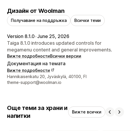
Дизайн от Woolman
Получаване на поддръжка
Всички теми
Version 8.1.0
•
June 25, 2026
Taiga 8.1.0 introduces updated controls for
megamenu content and general improvements.
Вижте подробности
Всички версии
Документация на темата
Вижте подробности
Данни за връзка с дизайнера
Hannikaisenkatu 20, Jyväskylä, 40100, FI
theme-support@woolman.io
Още теми за храни и
Вижте всички
напитки