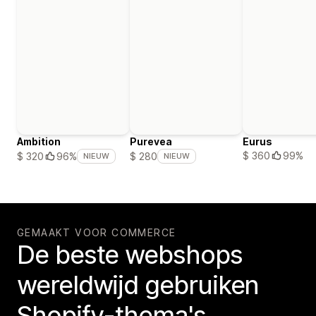
Ambition
Purevea
Eurus
$ 360
99%
$ 320
96%
$ 280
NIEUW
NIEUW
GEMAAKT VOOR COMMERCE
De beste webshops
wereldwijd gebruiken
Shopify-thema's