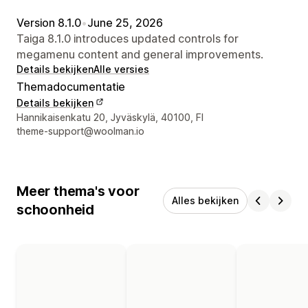
Version 8.1.0
•
June 25, 2026
Taiga 8.1.0 introduces updated controls for
megamenu content and general improvements.
Details bekijken
Alle versies
Themadocumentatie
Details bekijken
Contactgegevens ontwerper
Hannikaisenkatu 20, Jyväskylä, 40100, FI
theme-support@woolman.io
Meer thema's voor
Alles bekijken
schoonheid