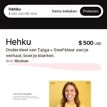
Hehku
Demo bekijken
Proberen
$ 500 USD
•
100%
Hehku
$ 500
USD
Onderdeel van
Taiga
•
Geef kleur aan je
verhaal, boei je klanten.
door
Woolman