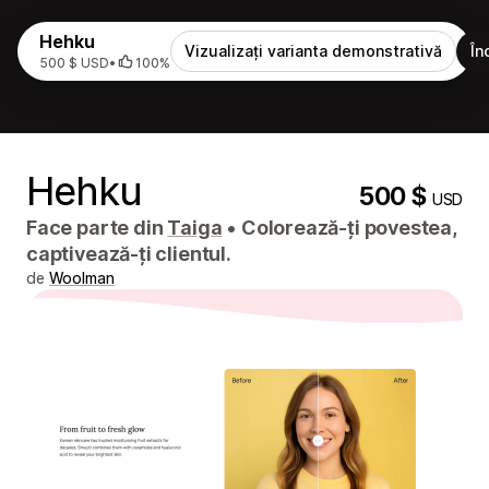
Hehku
Vizualizați varianta demonstrativă
În
500 $ USD
•
100%
Hehku
500 $
USD
Face parte din
Taiga
•
Colorează-ți povestea,
captivează-ți clientul.
de
Woolman