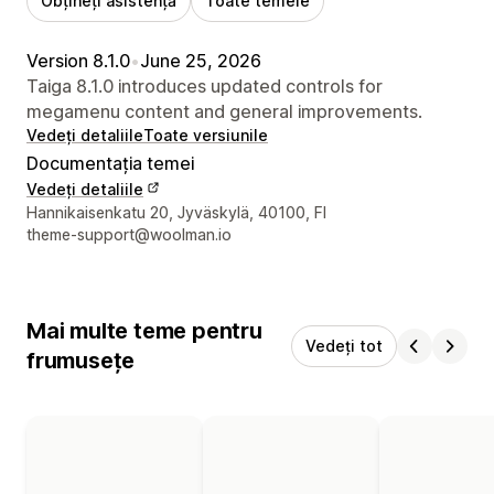
Obțineți asistență
Toate temele
Version 8.1.0
•
June 25, 2026
Taiga 8.1.0 introduces updated controls for
megamenu content and general improvements.
Vedeți detaliile
Toate versiunile
Documentația temei
Vedeți detaliile
Detaliile de contact ale designerului
Hannikaisenkatu 20, Jyväskylä, 40100, FI
theme-support@woolman.io
Mai multe teme pentru
Vedeți tot
frumusețe