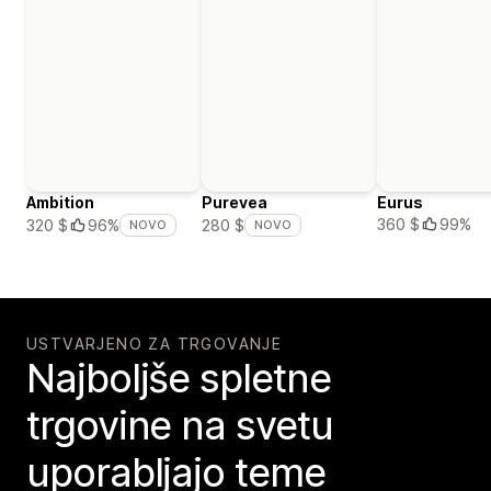
Ambition
Purevea
Eurus
360 $
99%
320 $
96%
280 $
NOVO
NOVO
USTVARJENO ZA TRGOVANJE
Najboljše spletne
trgovine na svetu
uporabljajo teme