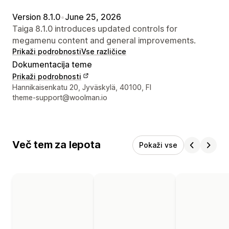
Version 8.1.0
•
June 25, 2026
Taiga 8.1.0 introduces updated controls for
megamenu content and general improvements.
Prikaži podrobnosti
Vse različice
Dokumentacija teme
Prikaži podrobnosti
Podatki za stik z oblikovalcem
Hannikaisenkatu 20, Jyväskylä, 40100, FI
theme-support@woolman.io
Več tem za lepota
Pokaži vse