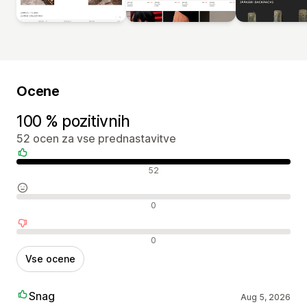
Ocene
100 % pozitivnih
52 ocen za vse prednastavitve
Pozitivne ocene
52
Nevtralne ocene
0
Negativne ocene
0
Vse ocene
Snag
Aug 5, 2026