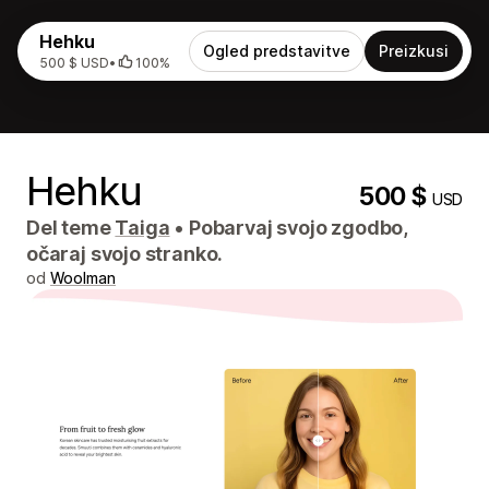
Hehku
Ogled predstavitve
Preizkusi
500 $ USD
•
100%
Hehku
500 $
USD
Del teme
Taiga
•
Pobarvaj svojo zgodbo,
očaraj svojo stranko.
od
Woolman