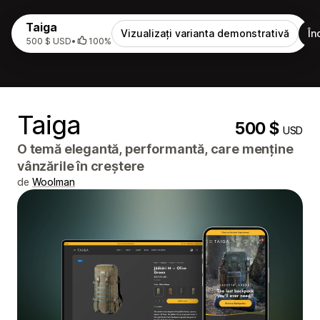
Taiga
Vizualizați varianta demonstrativă
În
500 $ USD
•
100%
Taiga
500 $
USD
O temă elegantă, performantă, care menține
vânzările în creștere
de
Woolman