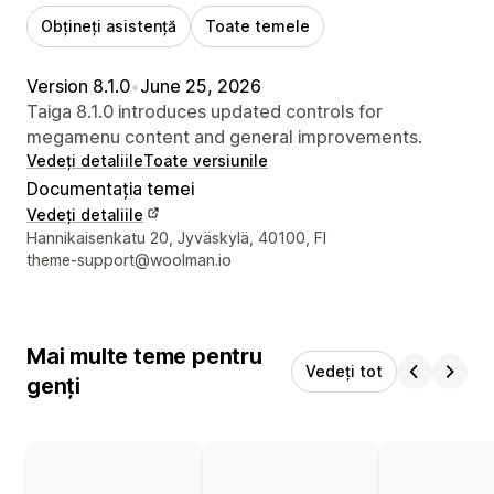
Obțineți asistență
Toate temele
Version 8.1.0
•
June 25, 2026
Taiga 8.1.0 introduces updated controls for
megamenu content and general improvements.
Vedeți detaliile
Toate versiunile
Documentația temei
Vedeți detaliile
Detaliile de contact ale designerului
Hannikaisenkatu 20, Jyväskylä, 40100, FI
theme-support@woolman.io
Mai multe teme pentru
Vedeți tot
genți