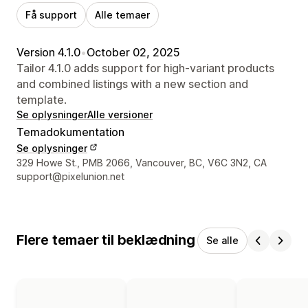
Få support
Alle temaer
Version 4.1.0
•
October 02, 2025
Tailor 4.1.0 adds support for high-variant products
and combined listings with a new section and
template.
Se oplysninger
Alle versioner
Temadokumentation
Se oplysninger
Se kontaktoplysninger
329 Howe St., PMB 2066, Vancouver, BC, V6C 3N2, CA
support@pixelunion.net
Flere temaer til beklædning
Se alle