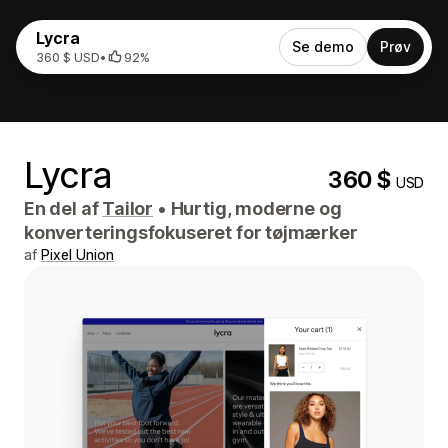
Lycra
Se demo
Prøv
360 $ USD
•
92%
Lycra
360 $
USD
En del af
Tailor
•
Hurtig, moderne og
konverteringsfokuseret for tøjmærker
af
Pixel Union