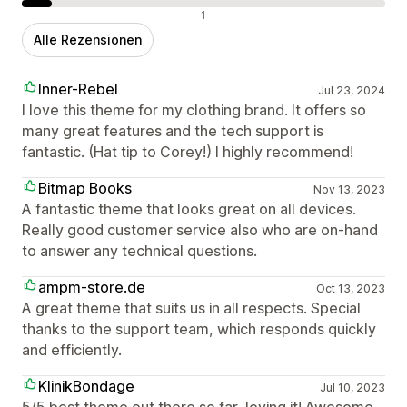
Negative Bewertungen
1
Alle Rezensionen
Inner-Rebel
Jul 23, 2024
I love this theme for my clothing brand. It offers so
many great features and the tech support is
fantastic. (Hat tip to Corey!) I highly recommend!
Bitmap Books
Nov 13, 2023
A fantastic theme that looks great on all devices.
Really good customer service also who are on-hand
to answer any technical questions.
ampm-store.de
Oct 13, 2023
A great theme that suits us in all respects. Special
thanks to the support team, which responds quickly
and efficiently.
KlinikBondage
Jul 10, 2023
5/5 best theme out there so far, loving it! Awesome