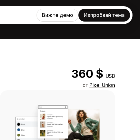
Вижте демо
Изпробвай тема
360 $
USD
от
Pixel Union