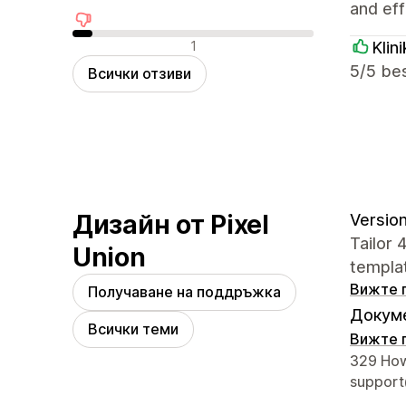
and effi
Отрицателни отзиви
1
Klin
5/5 bes
Всички отзиви
Дизайн от Pixel
Version
Tailor 
Union
templa
Вижте 
Получаване на поддръжка
Докуме
Всички теми
Вижте 
Данни з
329 How
support