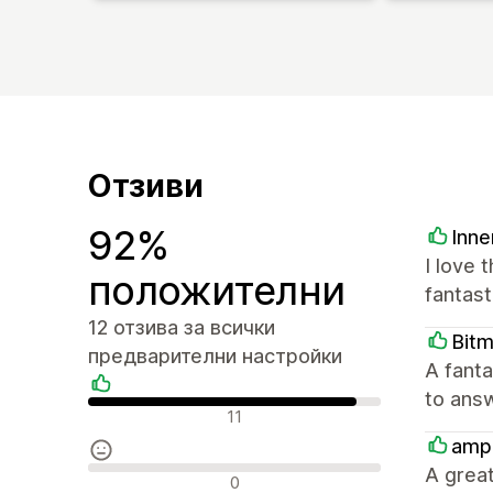
Отзиви
92%
Inne
I love 
положителни
fantast
12 отзива за всички
Bit
предварителни настройки
A fanta
to answ
Положителни отзиви
11
amp
A great
Неутрални отзиви
0