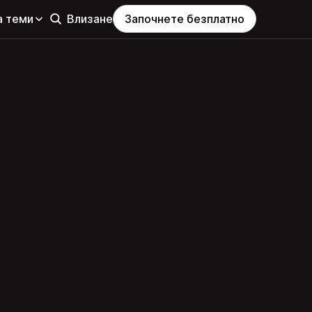
а теми
Влизане
Започнете безплатно