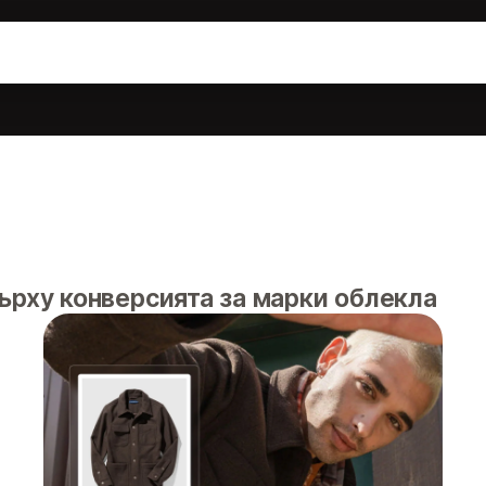
а
ърху конверсията за марки облекла