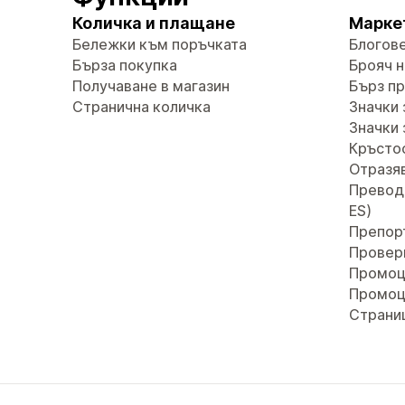
Количка и плащане
Марке
Бележки към поръчката
Блогов
Бърза покупка
Брояч н
Получаване в магазин
Бърз п
Странична количка
Значки 
Значки 
Кръсто
Отразяв
Преводи 
ES)
Препор
Провер
Промоц
Промоц
Страни