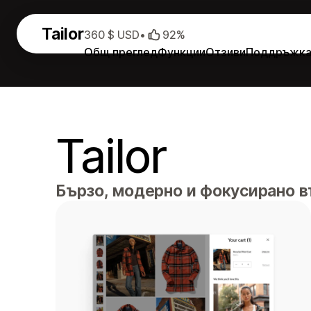
Tailor
360 $ USD
•
92%
Общ преглед
Функции
Отзиви
Поддръжк
Tailor
Бързо, модерно и фокусирано в