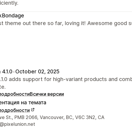
ciently.
ikBondage
t theme out there so far, loving it! Awesome good s
 4.1.0
•
October 02, 2025
4.1.0 adds support for high-variant products and com
te.
подробности
Всички версии
нтация на темата
подробности
а връзка с дизайнера
e St., PMB 2066, Vancouver, BC, V6C 3N2, CA
@pixelunion.net