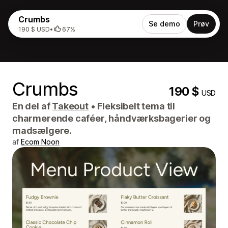
Crumbs
Se demo
Prøv
190 $ USD
•
67%
Crumbs
190 $
USD
En del af
Takeout
•
Fleksibelt tema til
charmerende caféer, håndværksbagerier og
madsælgere.
af
Ecom Noon