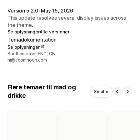
Version 5.2.0
•
May 15, 2026
This update resolves several display issues across
the theme.
Se oplysninger
Alle versioner
Temadokumentation
Se oplysninger
Se kontaktoplysninger
Southampton, ENG, GB
hi@ecomnoon.com
Flere temaer til mad og
Se alle
drikke