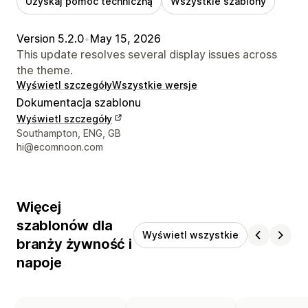
Uzyskaj pomoc techniczną
Wszystkie szablony
Version 5.2.0
•
May 15, 2026
This update resolves several display issues across
the theme.
Wyświetl szczegóły
Wszystkie wersje
Dokumentacja szablonu
Wyświetl szczegóły
Dane kontaktowe projektanta
Southampton, ENG, GB
hi@ecomnoon.com
Więcej
szablonów dla
Wyświetl wszystkie
branży żywność i
napoje