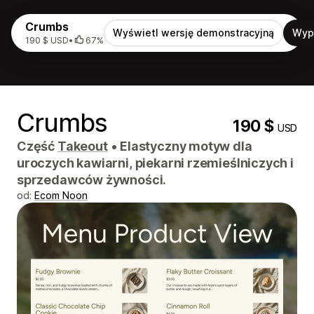
Crumbs
Wyświetl wersję demonstracyjną
Wyp
190 $ USD
•
67%
Crumbs
190 $
USD
Część
Takeout
•
Elastyczny motyw dla
uroczych kawiarni, piekarni rzemieślniczych i
sprzedawców żywności.
od:
Ecom Noon