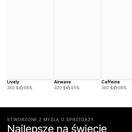
Lively
Airwave
Caffeine
380 $
98%
420 $
95%
380 $
98%
STWORZONE Z MYŚLĄ O SPRZEDAŻY
Najlepsze na świecie