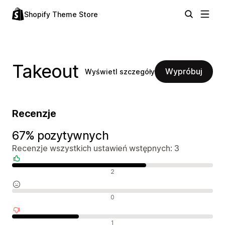
Shopify Theme Store
Takeout
Wypróbuj
Wyświetl szczegóły
Recenzje
67% pozytywnych
Recenzje wszystkich ustawień wstępnych: 3
Pozytywne recenzje
2
Neutralne recenzje
0
Negatywne recenzje
1