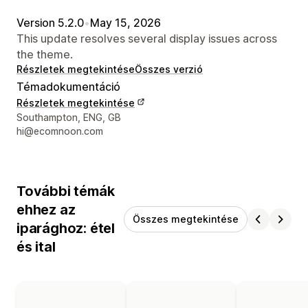
Version 5.2.0
•
May 15, 2026
This update resolves several display issues across
the theme.
Részletek megtekintése
Összes verzió
Témadokumentáció
Részletek megtekintése
Dizájner kapcsolattartási adatai
Southampton, ENG, GB
hi@ecomnoon.com
További témák
ehhez az
Összes megtekintése
iparághoz: étel
és ital