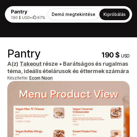
Pantry
Demó megtekintése
Kipróbálás
190 $ USD
•
67%
Pantry
190 $
USD
A(z)
Takeout
része
•
Barátságos és rugalmas
téma, ideális ételárusok és éttermek számára
Készítette:
Ecom Noon