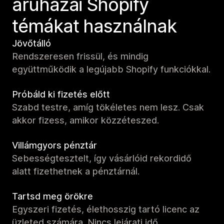
áruházai Shopify
témákat használnak
Jövőtálló
Rendszeresen frissül, és mindig
együttműködik a legújabb Shopify funkciókkal.
Próbáld ki fizetés előtt
Szabd testre, amíg tökéletes nem lesz. Csak
akkor fizess, amikor közzéteszed.
Villámgyors pénztár
Sebességtesztelt, így vásárlóid rekordidő
alatt fizethetnek a pénztárnál.
Tartsd meg örökre
Egyszeri fizetés, élethosszig tartó licenc az
üzleted számára. Nincs lejárati idő.