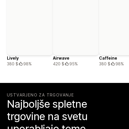
Lively
Airwave
Caffeine
380 $
98%
420 $
95%
380 $
98%
USTVARJENO ZA TRGOVANJE
Najboljše spletne
trgovine na svetu
uporabljajo teme