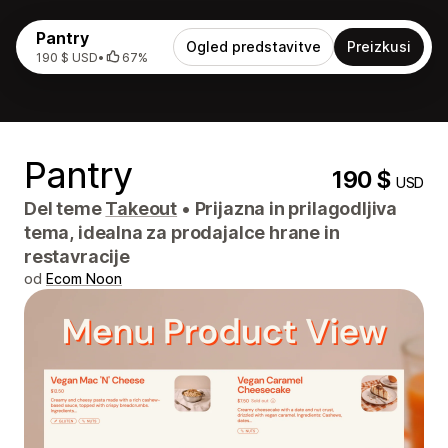
Pantry
Ogled predstavitve
Preizkusi
190 $ USD
•
67%
Pantry
190 $
USD
Del teme
Takeout
•
Prijazna in prilagodljiva
tema, idealna za prodajalce hrane in
restavracije
od
Ecom Noon