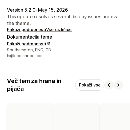
Version 5.2.0
•
May 15, 2026
This update resolves several display issues across
the theme.
Prikaži podrobnosti
Vse različice
Dokumentacija teme
Prikaži podrobnosti
Podatki za stik z oblikovalcem
Southampton, ENG, GB
hi@ecomnoon.com
Več tem za hrana in
Pokaži vse
pijača