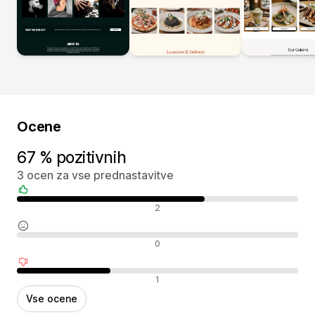
Ocene
67 % pozitivnih
3 ocen za vse prednastavitve
Pozitivne ocene
2
Nevtralne ocene
0
Negativne ocene
1
Vse ocene