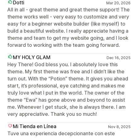
Dotti
Mar 20, 2026
All in all - great theme and great theme support! The
theme works well - very easy to customize and very
easy for a beginner website builder (like myself) to
build a beautiful website. I really appreciate having a
theme and team to get my website going, and I look
forward to working with the team going forward.
MY HOLY GLAM
Dec 16, 2025
Hey There! God bless you. I absolutely love this
theme. My first theme was free and I didn’t like the
turn out. With the “Potion” theme. It gives you ahead
start, it’s professional, eye catching and makes me
truly love what I put in the world. The owner of the
theme “Ewa” has gone above and beyond to assist
me. Whenever I get stuck, she is always there. I am
very appreciative. Thank you so much!
Mi Tienda en Línea
Nov 8, 2025
Tuve una experiencia decepcionante con este