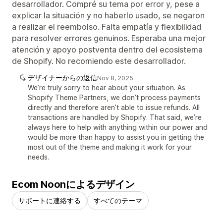
desarrollador. Compré su tema por error y, pese a
explicar la situación y no haberlo usado, se negaron
a realizar el reembolso. Falta empatía y flexibilidad
para resolver errores genuinos. Esperaba una mejor
atención y apoyo postventa dentro del ecosistema
de Shopify. No recomiendo este desarrollador.
デザイナーからの返信
Nov 8, 2025
We’re truly sorry to hear about your situation. As
Shopify Theme Partners, we don’t process payments
directly and therefore aren’t able to issue refunds. All
transactions are handled by Shopify. That said, we’re
always here to help with anything within our power and
would be more than happy to assist you in getting the
most out of the theme and making it work for your
needs.
Ecom Noonによるデザイン
サポートに連絡する
すべてのテーマ