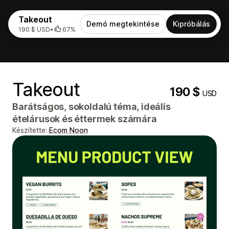
Takeout
Demó megtekintése
Kipróbálás
190 $ USD
•
67%
Takeout
190 $
USD
Barátságos, sokoldalú téma, ideális
ételárusok és éttermek számára
Készítette:
Ecom Noon