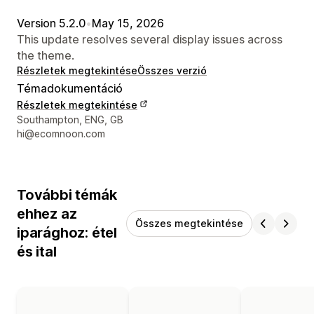
Version 5.2.0
•
May 15, 2026
This update resolves several display issues across
the theme.
Részletek megtekintése
Összes verzió
Témadokumentáció
Részletek megtekintése
Dizájner kapcsolattartási adatai
Southampton, ENG, GB
hi@ecomnoon.com
További témák
ehhez az
Összes megtekintése
iparághoz: étel
és ital