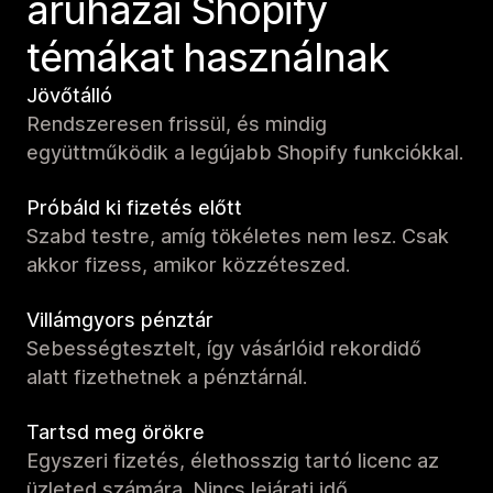
áruházai Shopify
témákat használnak
Jövőtálló
Rendszeresen frissül, és mindig
együttműködik a legújabb Shopify funkciókkal.
Próbáld ki fizetés előtt
Szabd testre, amíg tökéletes nem lesz. Csak
akkor fizess, amikor közzéteszed.
Villámgyors pénztár
Sebességtesztelt, így vásárlóid rekordidő
alatt fizethetnek a pénztárnál.
Tartsd meg örökre
Egyszeri fizetés, élethosszig tartó licenc az
üzleted számára. Nincs lejárati idő.