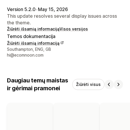
Version 5.2.0
•
May 15, 2026
This update resolves several display issues across
the theme.
Žiūrėti išsamią informaciją
Visos versijos
Temos dokumentacija
Žiūrėti išsamią informaciją
Kūrėjo kontaktiniai duomenys
Southampton, ENG, GB
hi@ecomnoon.com
Daugiau temų maistas
Žiūrėti visus
ir gėrimai pramonei