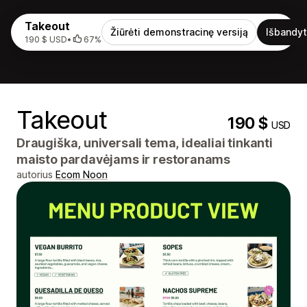
Takeout
Žiūrėti demonstracinę versiją
Išbandyt
190 $ USD
•
67%
Takeout
190 $
USD
Draugiška, universali tema, idealiai tinkanti
maisto pardavėjams ir restoranams
autorius
Ecom Noon