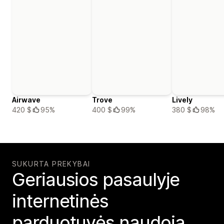
Airwave
Trove
Lively
420 $
95%
400 $
99%
380 $
98%
SUKURTA PREKYBAI
Geriausios pasaulyje
internetinės
parduotuvės naudoja