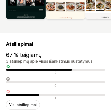
Atsiliepimai
67 % teigiamų
3 atsiliepimų apie visus išankstinius nustatymus
Teigiami atsiliepimai
2
Neutralūs atsiliepimai
0
Neigiami atsiliepimai
1
Visi atsiliepimai