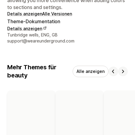
allowing you more convenience when adding colors
to sections and settings.
Details anzeigen
Alle Versionen
Theme-Dokumentation
Details anzeigen
Designer-Kontaktdaten
Tunbridge wells, ENG, GB
support@weareunderground.com
Mehr Themes für
Alle anzeigen
beauty