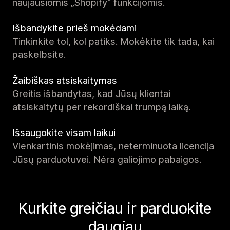
naujausiomis „Shopify“ funkcijomis.
Išbandykite prieš mokėdami
Tinkinkite tol, kol patiks. Mokėkite tik tada, kai
paskelbsite.
Žaibiškas atsiskaitymas
Greitis išbandytas, kad Jūsų klientai
atsiskaitytų per rekordiškai trumpą laiką.
Išsaugokite visam laikui
Vienkartinis mokėjimas, neterminuota licencija
Jūsų parduotuvei. Nėra galiojimo pabaigos.
Kurkite greičiau ir parduokite
daugiau