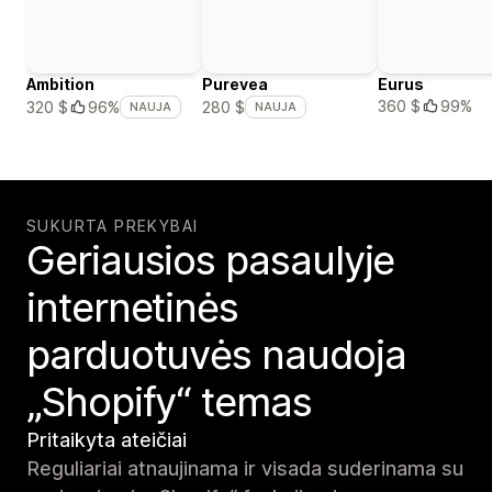
Ambition
Purevea
Eurus
360 $
99%
320 $
96%
280 $
NAUJA
NAUJA
SUKURTA PREKYBAI
Geriausios pasaulyje
internetinės
parduotuvės naudoja
„Shopify“ temas
Pritaikyta ateičiai
Reguliariai atnaujinama ir visada suderinama su