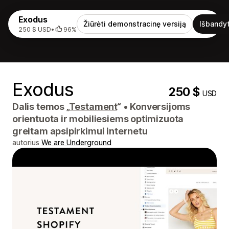
Exodus
Žiūrėti demonstracinę versiją
Išbandyt
250 $ USD
•
96%
Exodus
250 $
USD
Dalis temos „
Testament
“
•
Konversijoms
orientuota ir mobiliesiems optimizuota
greitam apsipirkimui internetu
autorius
We are Underground