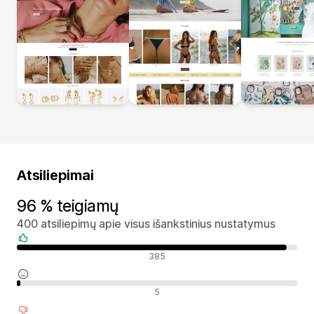
Atsiliepimai
96 % teigiamų
400 atsiliepimų apie visus išankstinius nustatymus
Teigiami atsiliepimai
385
Neutralūs atsiliepimai
5