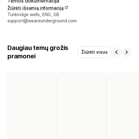
Temos dokumentacija
Žiūrėti išsamią informaciją
Kūrėjo kontaktiniai duomenys
Tunbridge wells, ENG, GB
support@weareunderground.com
Daugiau temų grožis
Žiūrėti visus
pramonei