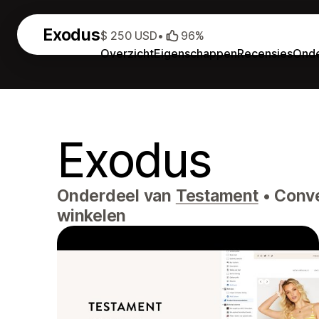
Exodus
$ 250 USD
•
96%
Overzicht
Eigenschappen
Recensies
Onde
Exodus
Onderdeel van
Testament
•
Conver
winkelen