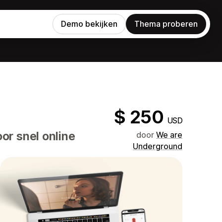
Demo bekijken
Thema proberen
$ 250
USD
or snel online
door
We are
Underground