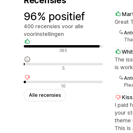
Recensies
96% positief
Mart
Great T
400 recensies voor alle
Ant
voorinstellingen
Tha
Positieve recensies
385
Whit
The is
Neutrale recensies
is work
5
Ant
Negatieve recensies
Ple
10
Alle recensies
Kis
I paid 
your s
theme 
This is