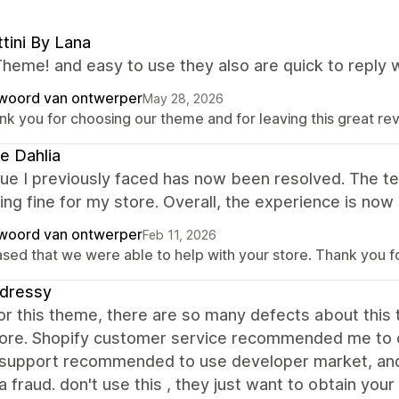
tini By Lana
heme! and easy to use they also are quick to reply 
woord van ontwerper
May 28, 2026
nk you for choosing our theme and for leaving this great re
e Dahlia
sue I previously faced has now been resolved. The 
ing fine for my store. Overall, the experience is now 
woord van ontwerper
Feb 11, 2026
ased that we were able to help with your store. Thank you 
sdressy
for this theme, there are so many defects about this t
tore. Shopify customer service recommended me to co
support recommended to use developer market, and 
 a fraud. don't use this , they just want to obtain you