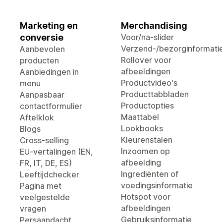
Marketing en
Merchandising
conversie
Voor/na-slider
Verzend-/bezorginformati
Aanbevolen
Rollover voor
producten
afbeeldingen
Aanbiedingen in
Productvideo's
menu
Producttabbladen
Aanpasbaar
Productopties
contactformulier
Maattabel
Aftelklok
Lookbooks
Blogs
Kleurenstalen
Cross-selling
Inzoomen op
EU-vertalingen (EN,
afbeelding
FR, IT, DE, ES)
Ingrediënten of
Leeftijdchecker
voedingsinformatie
Pagina met
Hotspot voor
veelgestelde
afbeeldingen
vragen
Gebruiksinformatie
Persaandacht