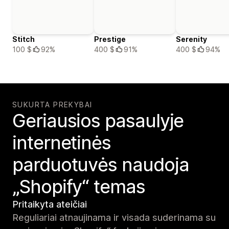
Stitch
Prestige
Serenity
100 $
92%
400 $
91%
400 $
94%
SUKURTA PREKYBAI
Geriausios pasaulyje
internetinės
parduotuvės naudoja
„Shopify“ temas
Pritaikyta ateičiai
Reguliariai atnaujinama ir visada suderinama su