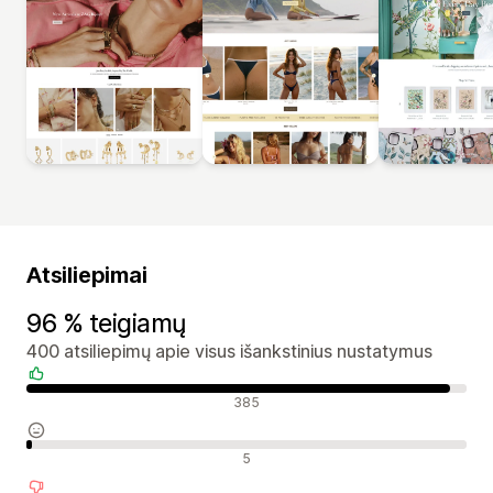
Atsiliepimai
96 % teigiamų
400 atsiliepimų apie visus išankstinius nustatymus
Teigiami atsiliepimai
385
Neutralūs atsiliepimai
5