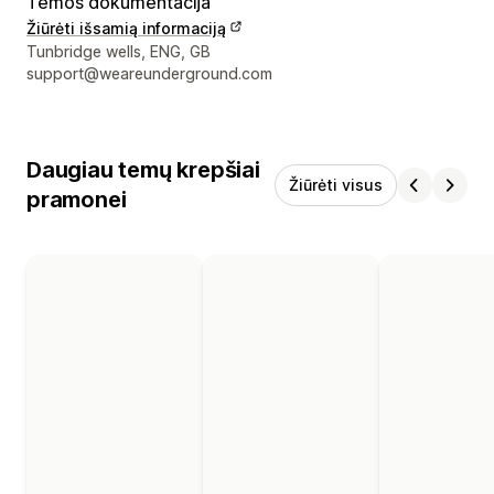
Temos dokumentacija
Žiūrėti išsamią informaciją
Kūrėjo kontaktiniai duomenys
Tunbridge wells, ENG, GB
support@weareunderground.com
Daugiau temų krepšiai
Žiūrėti visus
pramonei