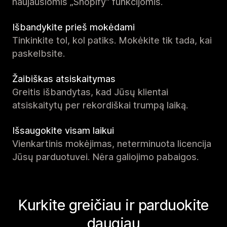
naujausiomis „Shopify“ funkcijomis.
Išbandykite prieš mokėdami
Tinkinkite tol, kol patiks. Mokėkite tik tada, kai
paskelbsite.
Žaibiškas atsiskaitymas
Greitis išbandytas, kad Jūsų klientai
atsiskaitytų per rekordiškai trumpą laiką.
Išsaugokite visam laikui
Vienkartinis mokėjimas, neterminuota licencija
Jūsų parduotuvei. Nėra galiojimo pabaigos.
Kurkite greičiau ir parduokite
daugiau