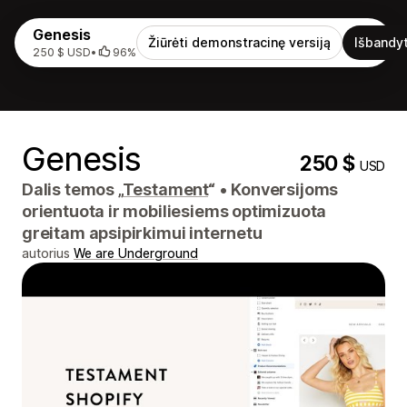
Genesis
Žiūrėti demonstracinę versiją
Išbandyt
250 $ USD
•
96%
Genesis
250 $
USD
Dalis temos „
Testament
“
•
Konversijoms
orientuota ir mobiliesiems optimizuota
greitam apsipirkimui internetu
autorius
We are Underground