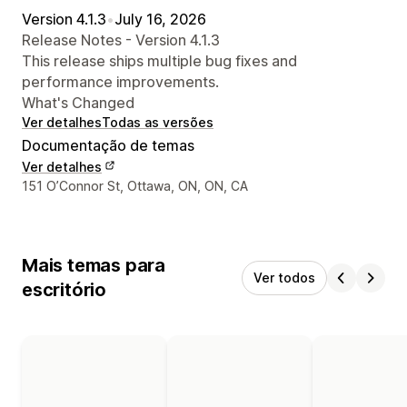
Version 4.1.3
•
July 16, 2026
Release Notes - Version 4.1.3
This release ships multiple bug fixes and
performance improvements.
What's Changed
Ver detalhes
Todas as versões
Documentação de temas
Ver detalhes
Detalhes de contacto do designer
151 O’Connor St, Ottawa, ON, ON, CA
Mais temas para
Ver todos
escritório