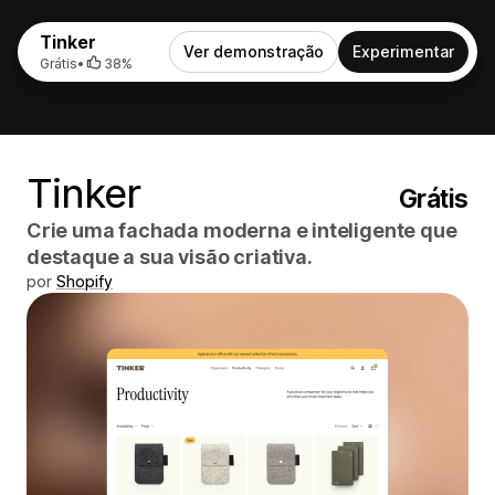
Tinker
Ver demonstração
Experimentar
Grátis
•
38%
Tinker
Grátis
Crie uma fachada moderna e inteligente que
destaque a sua visão criativa.
por
Shopify