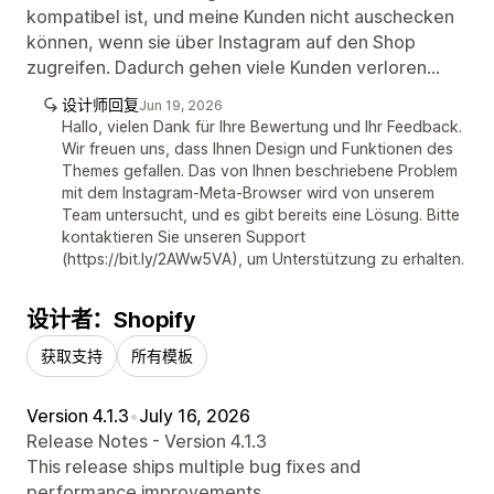
kompatibel ist, und meine Kunden nicht auschecken
können, wenn sie über Instagram auf den Shop
zugreifen. Dadurch gehen viele Kunden verloren...
设计师回复
Jun 19, 2026
Hallo, vielen Dank für Ihre Bewertung und Ihr Feedback.
Wir freuen uns, dass Ihnen Design und Funktionen des
Themes gefallen. Das von Ihnen beschriebene Problem
mit dem Instagram-Meta-Browser wird von unserem
Team untersucht, und es gibt bereits eine Lösung. Bitte
kontaktieren Sie unseren Support
(https://bit.ly/2AWw5VA), um Unterstützung zu erhalten.
设计者：Shopify
获取支持
所有模板
Version 4.1.3
•
July 16, 2026
Release Notes - Version 4.1.3
This release ships multiple bug fixes and
performance improvements.