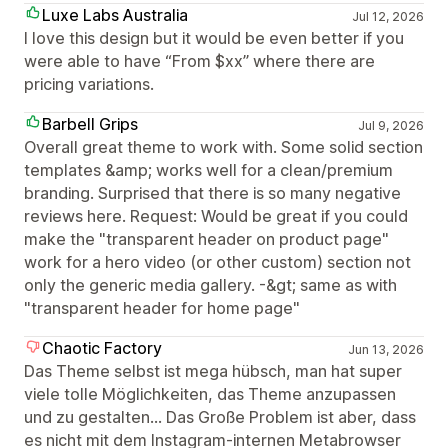
Luxe Labs Australia
Jul 12, 2026
I love this design but it would be even better if you
were able to have “From $xx” where there are
pricing variations.
Barbell Grips
Jul 9, 2026
Overall great theme to work with. Some solid section
templates &amp; works well for a clean/premium
branding. Surprised that there is so many negative
reviews here. Request: Would be great if you could
make the "transparent header on product page"
work for a hero video (or other custom) section not
only the generic media gallery. -&gt; same as with
"transparent header for home page"
Chaotic Factory
Jun 13, 2026
Das Theme selbst ist mega hübsch, man hat super
viele tolle Möglichkeiten, das Theme anzupassen
und zu gestalten... Das Große Problem ist aber, dass
es nicht mit dem Instagram-internen Metabrowser