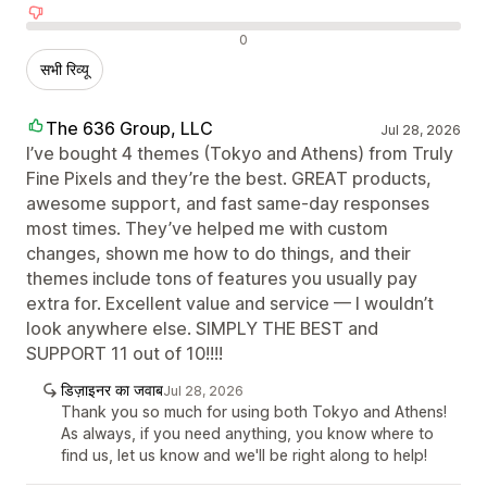
नकारात्मक रिव्यू
0
सभी रिव्यू
The 636 Group, LLC
Jul 28, 2026
I’ve bought 4 themes (Tokyo and Athens) from Truly
Fine Pixels and they’re the best. GREAT products,
awesome support, and fast same-day responses
most times. They’ve helped me with custom
changes, shown me how to do things, and their
themes include tons of features you usually pay
extra for. Excellent value and service — I wouldn’t
look anywhere else. SIMPLY THE BEST and
SUPPORT 11 out of 10!!!!
डिज़ाइनर का जवाब
Jul 28, 2026
Thank you so much for using both Tokyo and Athens!
As always, if you need anything, you know where to
find us, let us know and we'll be right along to help!