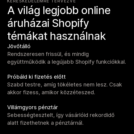
KERESKEDELEMRE TERVEZVE
A világ legjobb online
áruházai Shopify
témákat használnak
Jövőtálló
Rendszeresen frissül, és mindig
együttműködik a legújabb Shopify funkciókkal.
Próbáld ki fizetés előtt
Szabd testre, amíg tökéletes nem lesz. Csak
akkor fizess, amikor közzéteszed.
Villámgyors pénztár
Sebességtesztelt, így vásárlóid rekordidő
alatt fizethetnek a pénztárnál.