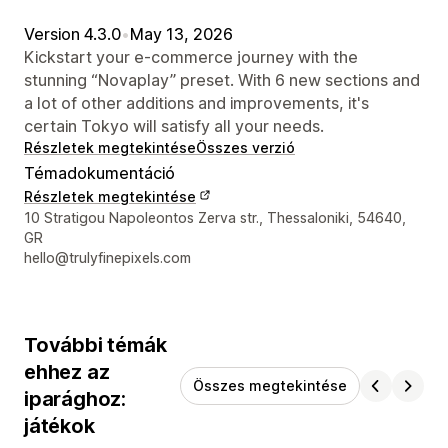
Version 4.3.0
•
May 13, 2026
Kickstart your e-commerce journey with the
stunning “Novaplay” preset. With 6 new sections and
a lot of other additions and improvements, it's
certain Tokyo will satisfy all your needs.
Részletek megtekintése
Összes verzió
Témadokumentáció
Részletek megtekintése
Dizájner kapcsolattartási adatai
10 Stratigou Napoleontos Zerva str., Thessaloniki, 54640,
GR
hello@trulyfinepixels.com
További témák
ehhez az
Összes megtekintése
iparághoz:
játékok