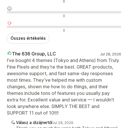
Pozitív értékelések
6
Semleges értékelések
0
Negatív értékelések
0
Összes értékelés
The 636 Group, LLC
Jul 28, 2026
I’ve bought 4 themes (Tokyo and Athens) from Truly
Fine Pixels and they’re the best. GREAT products,
awesome support, and fast same-day responses
most times. They’ve helped me with custom
changes, shown me how to do things, and their
themes include tons of features you usually pay
extra for. Excellent value and service — I wouldn’t
look anywhere else. SIMPLY THE BEST and
SUPPORT 11 out of 10!!!!
Válasz a dizájnertől
Jul 28, 2026