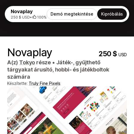
Novaplay
Demó megtekintése
Kipróbálás
250 $ USD
•
100%
Novaplay
250 $
USD
A(z)
Tokyo
része
•
Játék-, gyűjthető
tárgyakat árusító, hobbi- és játékboltok
számára
Készítette:
Truly Fine Pixels