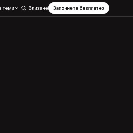
а теми
Влизане
Започнете безплатно