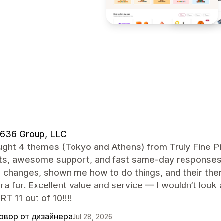
 636 Group, LLC
ught 4 themes (Tokyo and Athens) from Truly Fine P
ts, awesome support, and fast same-day responses
changes, shown me how to do things, and their them
ra for. Excellent value and service — I wouldn’t l
 11 out of 10!!!!
овор от дизайнера
Jul 28, 2026