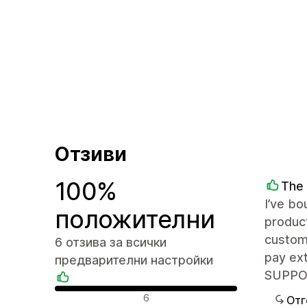
Отзиви
100%
The
I’ve bo
положителни
produc
custom 
6 отзива за всички
pay ext
предварителни настройки
SUPPORT
Положителни отзиви
6
Отг