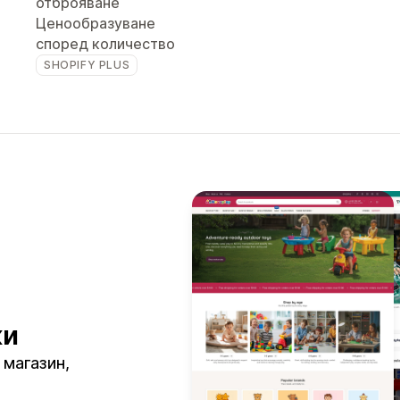
отброяване
Ценообразуване
според количество
SHOPIFY PLUS
ки
 магазин,