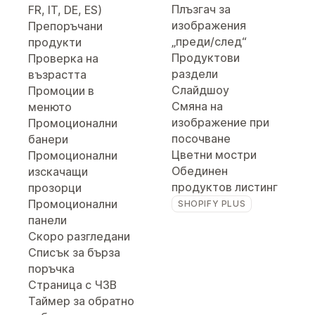
Плъзгач за
FR, IT, DE, ES)
изображения
Препоръчани
„преди/след“
продукти
Продуктови
Проверка на
раздели
възрастта
Слайдшоу
Промоции в
Смяна на
менюто
изображение при
Промоционални
посочване
банери
Цветни мостри
Промоционални
Обединен
изскачащи
продуктов листинг
прозорци
Промоционални
SHOPIFY PLUS
панели
Скоро разгледани
Списък за бърза
поръчка
Страница с ЧЗВ
Таймер за обратно