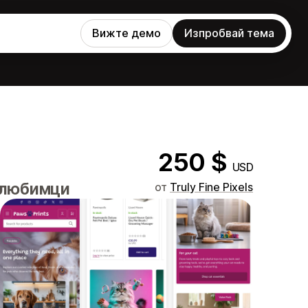
Вижте демо
Изпробвай тема
250 $
USD
 любимци
от
Truly Fine Pixels