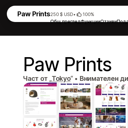
Paw Prints
250 $ USD
•
100%
Общ преглед
Функции
Отзиви
Под
Paw Prints
Част от „
Tokyo
“
•
Внимателен ди