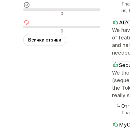
Tha
us, 
Неутрални отзиви
0
AIZO
Отрицателни отзиви
We have
0
of feat
Всички отзиви
and hel
needed
Seq
We thou
(seque
the Tok
really 
Отг
Than
MyC