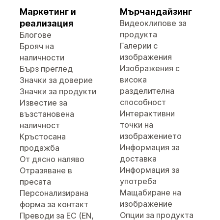
Маркетинг и
Мърчандайзинг
реализация
Видеоклипове за
продукта
Блогове
Галерии с
Брояч на
изображения
наличности
Изображения с
Бърз преглед
висока
Значки за доверие
разделителна
Значки за продукти
способност
Известие за
Интерактивни
възстановена
точки на
наличност
изображението
Кръстосана
Информация за
продажба
доставка
От дясно наляво
Информация за
Отразяване в
употреба
пресата
Мащабиране на
Персонализирана
изображение
форма за контакт
Опции за продукта
Преводи за ЕС (EN,