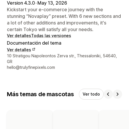
Version 4.3.0
•
May 13, 2026
Kickstart your e-commerce journey with the
stunning “Novaplay” preset. With 6 new sections and
a lot of other additions and improvements, it's
certain Tokyo will satisfy all your needs.
Ver detalles
Todas las versiones
Documentación del tema
Ver detalles
Detalles de contacto del diseñador
10 Stratigou Napoleontos Zerva str., Thessaloniki, 54640,
GR
hello@trulyfinepixels.com
Más temas de mascotas
Ver todo