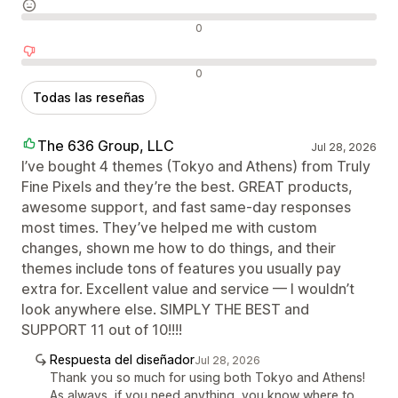
Reseñas neutras
0
Reseñas negativas
0
Todas las reseñas
The 636 Group, LLC
Jul 28, 2026
I’ve bought 4 themes (Tokyo and Athens) from Truly
Fine Pixels and they’re the best. GREAT products,
awesome support, and fast same-day responses
most times. They’ve helped me with custom
changes, shown me how to do things, and their
themes include tons of features you usually pay
extra for. Excellent value and service — I wouldn’t
look anywhere else. SIMPLY THE BEST and
SUPPORT 11 out of 10!!!!
Respuesta del diseñador
Jul 28, 2026
Thank you so much for using both Tokyo and Athens!
As always, if you need anything, you know where to